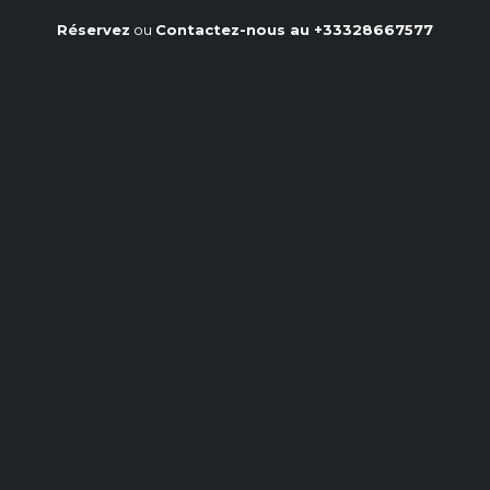
Réservez
ou
Contactez-nous au
+33328667577
Les meilleurs
accompagnements pour votre
barbecue d'été
Accueil
/
Notre blog
/
Les meilleurs accompagnements pour votre barbecue
d'été