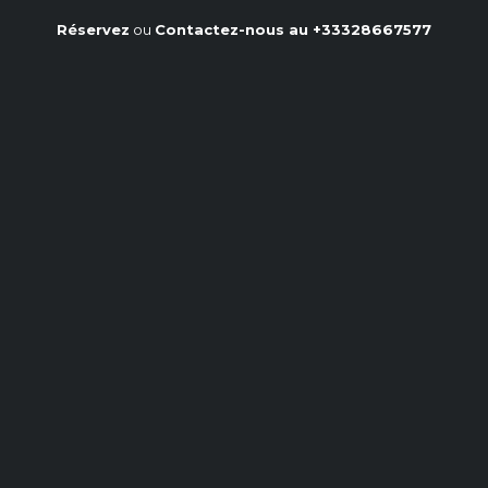
Réservez
ou
Contactez-nous au
+33328667577
Nourrir sa Confiance en Soi
: Le Rôle de l'Alimentation
Accueil
/
Notre blog
/
Nourrir sa Confiance en Soi : Le Rôle de l'Alimentation
L'alimentation, souvent perçue comme un
simple acte de survie, influence bien plus