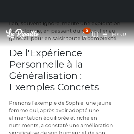
que notre poids et notre santé physique. Un
lien subtil, mais puissant, existe entre ce que
nous mangeons et notre confiance en soi. Ce
lien, souvent ignoré, mérite une exploration
approfondie, en passant du particulier au
0
MENU
général, pour en saisir toute la complexité.
De l'Expérience
Personnelle à la
Généralisation :
Exemples Concrets
Prenons l'exemple de Sophie, une jeune
femme qui, après avoir adopté une
alimentation équilibrée et riche en
nutriments, a constaté une amélioration
significative de son humeur et de son