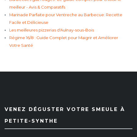
meilleur - Avis & Comparatifs
Marinade Parfaite pour Ventreche au Barbecue: Recette
Facile et Délicieuse
Les meilleures pizzerias d'Aulnay-sous-Bois
Régime 16/8 : Guide Complet pour Maigrir et Améliorer
Votre Santé
VENEZ DÉGUSTER VOTRE SMEULE À
PETITE-SYNTHE