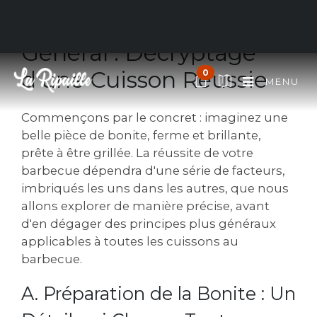
I. Du Particulier au
Général : Décryptage
d'une Cuisson Réussie
0
MENU
Commençons par le concret : imaginez une
belle pièce de bonite, ferme et brillante,
prête à être grillée. La réussite de votre
barbecue dépendra d'une série de facteurs,
imbriqués les uns dans les autres, que nous
allons explorer de manière précise, avant
d'en dégager des principes plus généraux
applicables à toutes les cuissons au
barbecue.
A. Préparation de la Bonite : Un