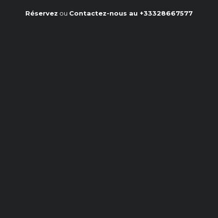
Réservez
ou
Contactez-nous au
+33328667577
La bonite grillée au barbecue :
des recettes savoureuses et
faciles à réaliser
Accueil
/
Notre blog
/
La bonite grillée au barbecue : des recettes savoureuses et
faciles à réaliser