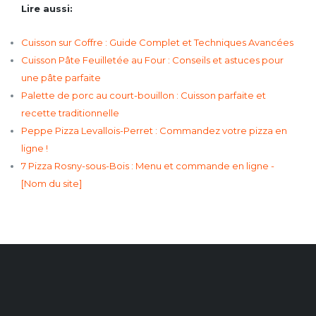
Lire aussi:
Cuisson sur Coffre : Guide Complet et Techniques Avancées
Cuisson Pâte Feuilletée au Four : Conseils et astuces pour
une pâte parfaite
Palette de porc au court-bouillon : Cuisson parfaite et
recette traditionnelle
Peppe Pizza Levallois-Perret : Commandez votre pizza en
ligne !
7 Pizza Rosny-sous-Bois : Menu et commande en ligne -
[Nom du site]