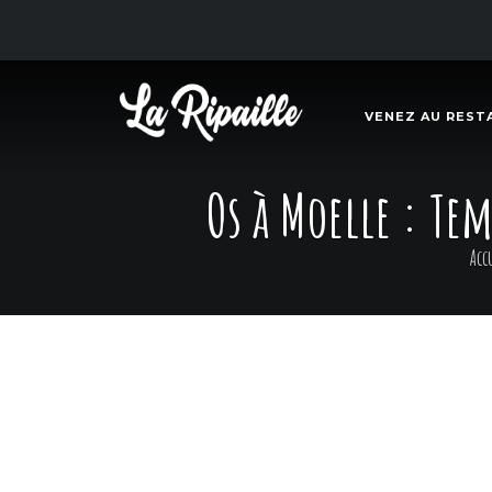
VENEZ AU REST
Os à Moelle : Te
Acc