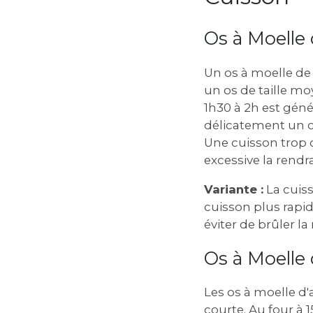
Os à Moelle 
Un os à moelle de
un os de taille m
1h30 à 2h est gén
délicatement un c
Une cuisson trop c
excessive la rendr
Variante :
La cuiss
cuisson plus rapi
éviter de brûler l
Os à Moelle 
Les os à moelle d'
courte. Au four à 