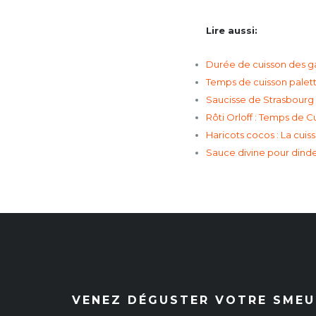
Lire aussi:
Durée de cuisson des ga
Temps de cuisson palett
Saucisse de Strasbourg 
Rôti Orloff : Temps de C
Haricots cocos : La cuis
Sauce divine pour dinde
VENEZ DÉGUSTER VOTRE SMEUL