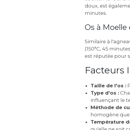
doux‚ est égaleme
minutes.
Os à Moelle 
Similaire à l'agne
(150°C‚ 45 minutes
est réputée pour s
Facteurs 
Taille de l'os :
P
Type d'os :
Chaq
influençant le 
Méthode de cui
homogène que la
Température de
qu'elle ne soit