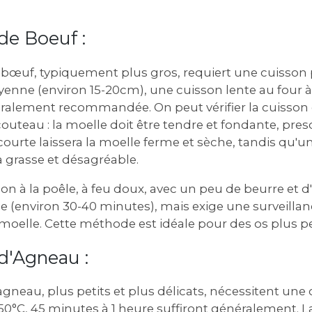
de Boeuf :
 bœuf‚ typiquement plus gros‚ requiert une cuisson 
oyenne (environ 15-20cm)‚ une cuisson lente au four 
éralement recommandée. On peut vérifier la cuisson
outeau : la moelle doit être tendre et fondante‚ pr
ourte laissera la moelle ferme et sèche‚ tandis qu'u
a grasse et désagréable.
on à la poêle‚ à feu doux‚ avec un peu de beurre et 
de (environ 30-40 minutes)‚ mais exige une surveilla
a moelle. Cette méthode est idéale pour des os plus pe
d'Agneau :
agneau‚ plus petits et plus délicats‚ nécessitent une
150°C‚ 45 minutes à 1 heure suffiront généralement. La