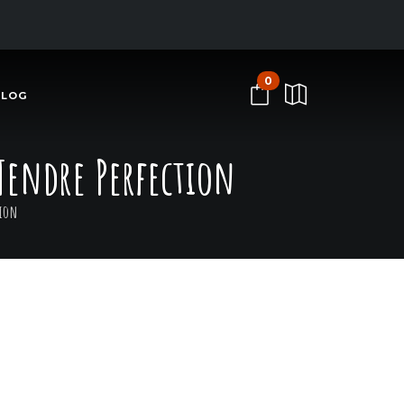
0
BLOG
Tendre Perfection
tion