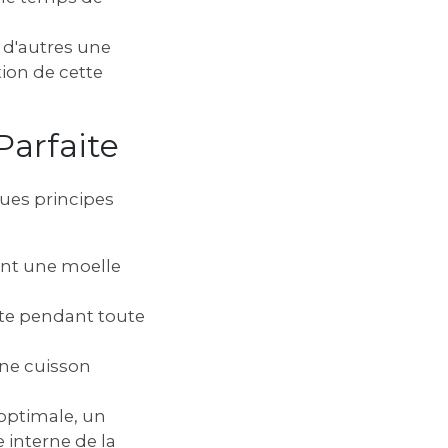
 d'autres une
ion de cette
Parfaite
ques principes
sent une moelle
te pendant toute
une cuisson
optimale‚ un
 interne de la