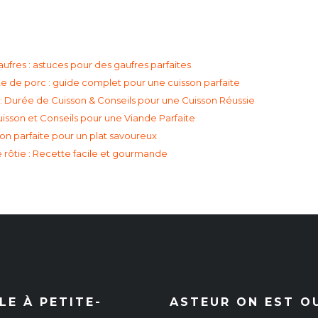
ufres : astuces pour des gaufres parfaites
e de porc : guide complet pour une cuisson parfaite
: Durée de Cuisson & Conseils pour une Cuisson Réussie
uisson et Conseils pour une Viande Parfaite
son parfaite pour un plat savoureux
 rôtie : Recette facile et gourmande
E À PETITE-
ASTEUR ON EST O