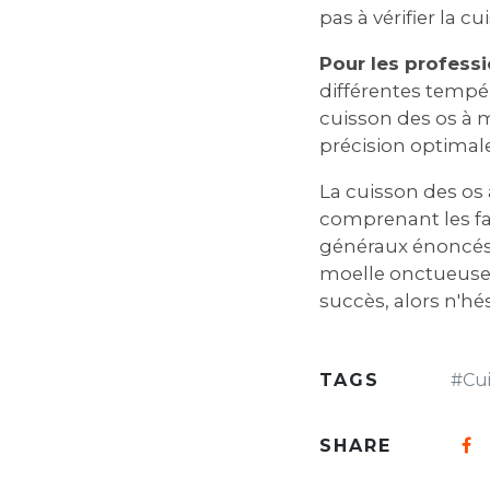
pas à vérifier la c
Pour les professi
différentes tempér
cuisson des os à m
précision optimale
La cuisson des os 
comprenant les fac
généraux énoncés 
moelle onctueuse e
succès‚ alors n'hé
TAGS
#
Cu
SHARE