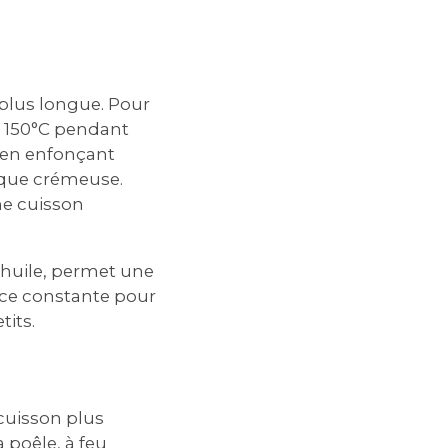
plus longue. Pour
à 150°C pendant
 en enfonçant
esque crémeuse.
ne cuisson
d'huile‚ permet une
nce constante pour
tits.
 cuisson plus
 poêle‚ à feu