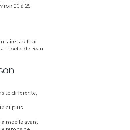
viron 20 à 25
ilaire : au four
 La moelle de veau
sson
ité différente‚
te et plus
la moelle avant
 le temps de