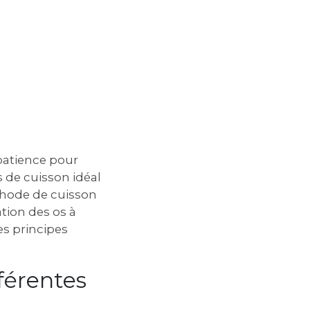
 patience pour
 de cuisson idéal
éthode de cuisson
ation des os à
s principes
férentes