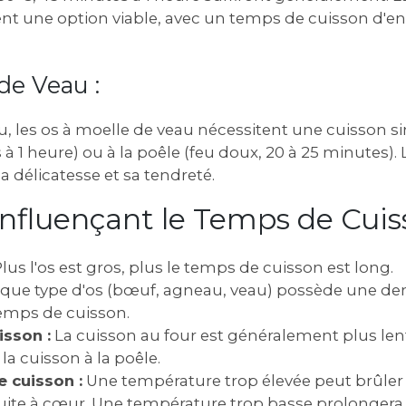
nt une option viable‚ avec un temps de cuisson d'en
de Veau :
au‚ les os à moelle de veau nécessitent une cuisson sim
 à 1 heure) ou à la poêle (feu doux‚ 20 à 25 minutes).
a délicatesse et sa tendreté.
Influençant le Temps de Cui
lus l'os est gros‚ plus le temps de cuisson est long.
ue type d'os (bœuf‚ agneau‚ veau) possède une dens
temps de cuisson.
sson :
La cuisson au four est généralement plus len
 cuisson à la poêle.
 cuisson :
Une température trop élevée peut brûler 
 cuite à cœur. Une température trop basse prolongera