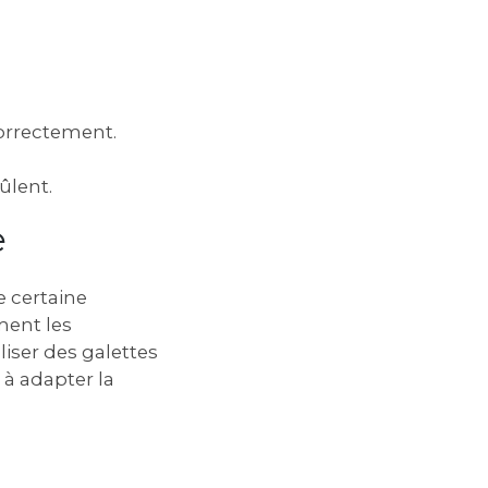
correctement.
ûlent.
e
e certaine
ment les
liser des galettes
 à adapter la