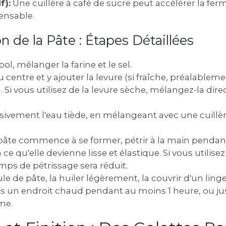
f):
Une cuillère à café de sucre peut accélérer la fer
ensable.
on de la Pâte : Étapes Détaillées
l, mélanger la farine et le sel.
u centre et y ajouter la levure (si fraîche, préalable
. Si vous utilisez de la levure sèche, mélangez-la dir
sivement l'eau tiède, en mélangeant avec une cuillè
 pâte commence à se former, pétrir à la main pendan
ce qu'elle devienne lisse et élastique. Si vous utilise
emps de pétrissage sera réduit.
 de pâte, la huiler légèrement, la couvrir d'un linge
ans un endroit chaud pendant au moins 1 heure, ou jus
me.