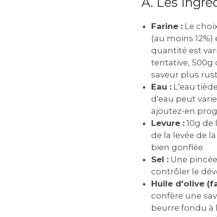
A. Les Ingré
Farine :
Le choix
(au moins 12%) 
quantité est var
tentative, 500g 
saveur plus rust
Eau :
L'eau tiède
d'eau peut vari
ajoutez-en pro
Levure :
10g de l
de la levée de l
bien gonflée.
Sel :
Une pincée d
contrôler le dé
Huile d'olive (fa
confère une save
beurre fondu à l