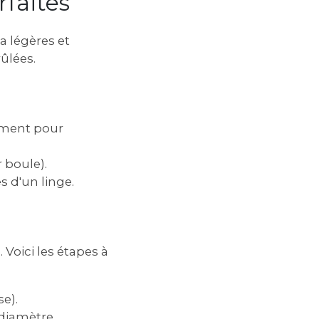
rfaites
ta légères et
ûlées.
rement pour
r boule).
s d'un linge.
 Voici les étapes à
e).
diamètre.