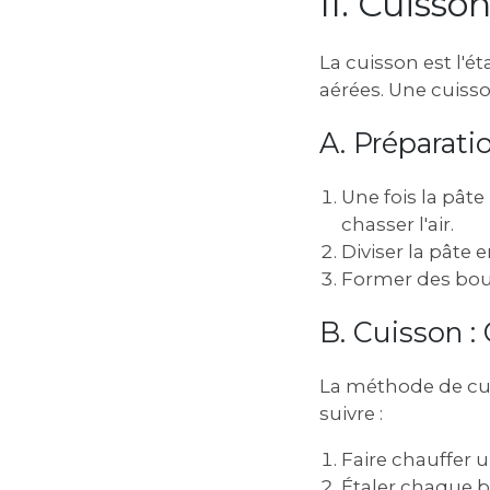
II. Cuisso
La cuisson est l'ét
aérées. Une cuisso
A. Préparati
Une fois la pât
chasser l'air.
Diviser la pâte 
Former des boule
B. Cuisson :
La méthode de cuis
suivre :
Faire chauffer u
Étaler chaque b