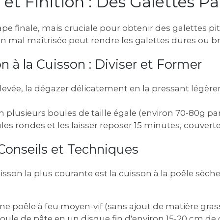
n et Finition : Des Galettes Pa
ape finale, mais cruciale pour obtenir des galettes pi
n mal maîtrisée peut rendre les galettes dures ou br
on à la Cuisson : Diviser et Former
e levée, la dégazer délicatement en la pressant légè
en plusieurs boules de taille égale (environ 70-80g pa
s rondes et les laisser reposer 15 minutes, couverte
 Conseils et Techniques
son la plus courante est la cuisson à la poêle sèche.
ne poêle à feu moyen-vif (sans ajout de matière grass
oule de pâte en un disque fin d'environ 15-20 cm de 