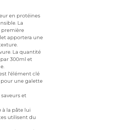
neur en protéines
nsible. La
e première
plet apportera une
texture.
vure. La quantité
 par 300ml et
e.
est l'élément clé
e pour une galette
 saveurs et
 à la pâte lui
es utilisent du