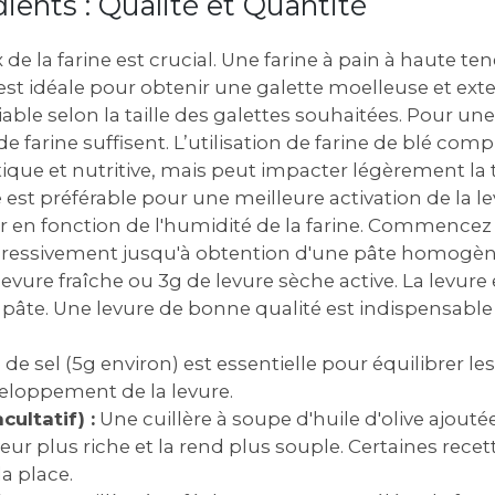
dients : Qualité et Quantité
 de la farine est crucial. Une farine à pain à haute te
est idéale pour obtenir une galette moelleuse et exte
iable selon la taille des galettes souhaitées. Pour un
de farine suffisent. L’utilisation de farine de blé com
ique et nutritive, mais peut impacter légèrement la 
 est préférable pour une meilleure activation de la le
er en fonction de l'humidité de la farine. Commencez
gressivement jusqu'à obtention d'une pâte homogèn
evure fraîche ou 3g de levure sèche active. La levure 
a pâte. Une levure de bonne qualité est indispensabl
e sel (5g environ) est essentielle pour équilibrer les
veloppement de la levure.
cultatif) :
Une cuillère à soupe d'huile d'olive ajoutée
ur plus riche et la rend plus souple. Certaines recett
a place.