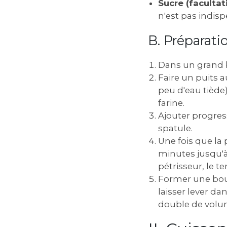
Sucre (facultati
n'est pas indisp
B. Préparati
Dans un grand bo
Faire un puits a
peu d'eau tiède)
farine.
Ajouter progres
spatule.
Une fois que la
minutes jusqu'à 
pétrisseur, le t
Former une boule
laisser lever d
double de volu