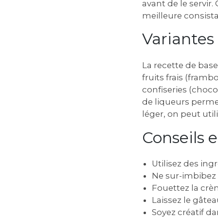
avant de le servi
meilleure consista
Variantes
La recette de bas
fruits frais (framb
confiseries (chocol
de liqueurs permet
léger, on peut uti
Conseils 
Utilisez des ing
Ne sur-imbibez 
Fouettez la crèm
Laissez le gâtea
Soyez créatif da