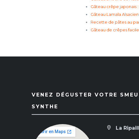
Gâteau crêpe japonais : 
Gâteau Lamala Alsacien 
Recette de pâtes au par
Gâteau de crêpes facile 
VENEZ DÉGUSTER VOTRE SMEUL
SYNTHE
La Ripail