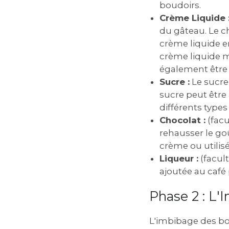
boudoirs.
Crème Liquide 
du gâteau. Le ch
crème liquide e
crème liquide m
également être 
Sucre :
Le sucre
sucre peut être
différents type
Chocolat :
(facu
rehausser le go
crème ou utilis
Liqueur :
(facult
ajoutée au café
Phase 2 : L
L'imbibage des bou