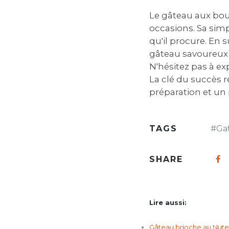
Le gâteau aux boud
occasions. Sa simp
qu'il procure. En 
gâteau savoureux e
N'hésitez pas à ex
La clé du succès r
préparation et un 
TAGS
#
Ga
SHARE
Lire aussi:
Gâteau brioche au Nutel