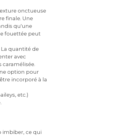
a texture onctueuse
e finale. Une
tandis qu'une
me fouettée peut
 La quantité de
enter avec
s caramélisée.
 une option pour
tre incorporé à la
ileys, etc.)
.
p imbiber, ce qui