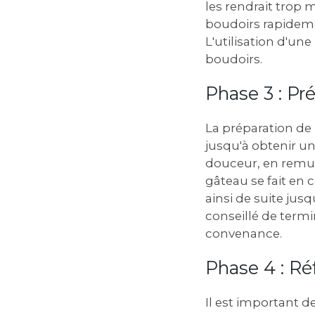
les rendrait trop m
boudoirs rapideme
L'utilisation d'un
boudoirs.
Phase 3 : P
La préparation de l
jusqu'à obtenir un
douceur, en remua
gâteau se fait en
ainsi de suite jus
conseillé de term
convenance.
Phase 4 : Ré
Il est important d