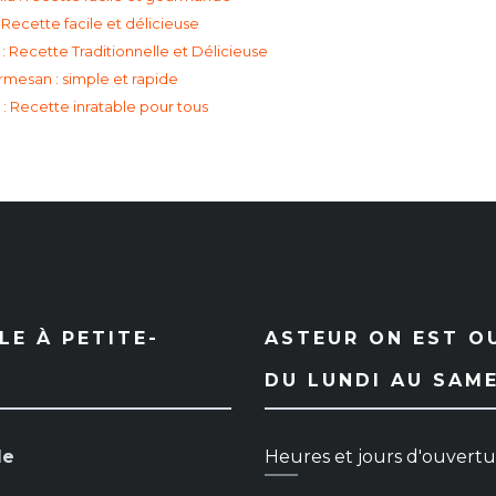
Recette facile et délicieuse
: Recette Traditionnelle et Délicieuse
mesan : simple et rapide
: Recette inratable pour tous
E À PETITE-
ASTEUR ON EST O
DU LUNDI AU SAM
le
Heures et jours d'ouvert