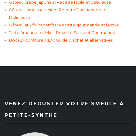
Gâteau crêpe japonais : Recette facile et délicieuse
Gâteau Lamala Alsacien : Recette Traditionnelle et
Délicieuse
Gâteau aux fruits confits : Recette gourmande et festive
Tarte Amandes et Miel : Recette Facile et Gourmande
Bocaux confiture IKEA : Guide d'achat et alternatives
VENEZ DÉGUSTER VOTRE SMEULE À
PETITE-SYNTHE