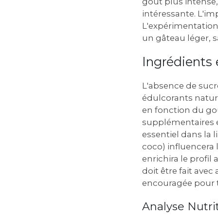
goût plus intens
intéressante. L'imp
L'expérimentation 
un gâteau léger, sa
Ingrédients 
L'absence de sucre
édulcorants nature
en fonction du goû
supplémentaires e
essentiel dans la l
coco) influencera 
enrichira le profi
doit être fait avec
encouragée pour t
Analyse Nutrit