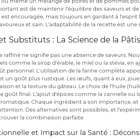
e, ou même un mélange de poires et de pommes pour
ortant est de maintenir l'équilibre des saveurs et de 
est encouragée, mais toujours en gardant à l'esprit l'o
voureux et sain. L'adaptabilité de la recette est une 
et Substituts : La Science de la Pâti
 raffiné ne signifie pas une absence de saveurs. Nou
ls comme le sirop d'érable, le miel ou la stévia, en a
t personnel. L'utilisation de la farine complète appo
t un goût plus rustique. Les œufs, quant à eux, joue
iaison et la texture du gâteau. Le choix de l'huile (huil
le goût final. L'ajout d'épices comme la cannelle ou
l aromatique. Chaque ingrédient a son importance, et l
 attention. Des alternatives sont possibles, et l'expér
rouver la combinaison parfaite.
ionnelle et Impact sur la Santé : Déconst