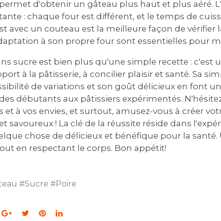
rmet d'obtenir un gâteau plus haut et plus aéré. L'
ante : chaque four est différent, et le temps de cuis
t avec un couteau est la meilleure façon de vérifier l
adaptation à son propre four sont essentielles pour maî
ns sucre est bien plus qu'une simple recette : c'est u
ort à la pâtisserie, à concilier plaisir et santé. Sa sim
sibilité de variations et son goût délicieux en font u
 des débutants aux pâtissiers expérimentés. N'hésitez
s et à vos envies, et surtout, amusez-vous à créer vot
et savoureux ! La clé de la réussite réside dans l'expé
uelque chose de délicieux et bénéfique pour la santé.
 tout en respectant le corps. Bon appétit!
teau
#
Sucre
#
Poire