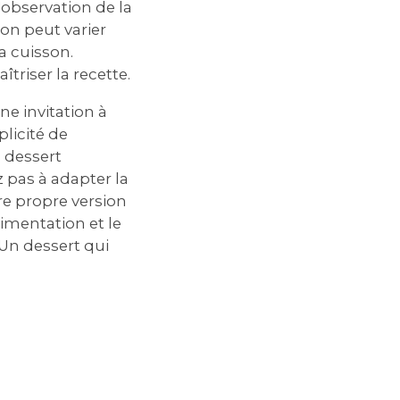
observation de la
son peut varier
a cuisson.
triser la recette.
ne invitation à
plicité de
n dessert
 pas à adapter la
re propre version
rimentation et le
 Un dessert qui