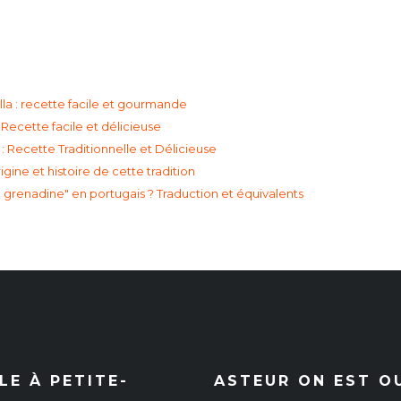
la : recette facile et gourmande
Recette facile et délicieuse
: Recette Traditionnelle et Délicieuse
gine et histoire de cette tradition
grenadine" en portugais ? Traduction et équivalents
E À PETITE-
ASTEUR ON EST O