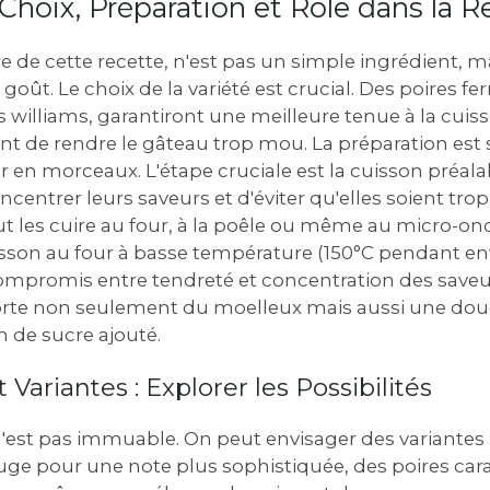
: Choix, Préparation et Rôle dans la R
are de cette recette, n'est pas un simple ingrédient, 
u goût. Le choix de la variété est crucial. Des poires 
 williams, garantiront une meilleure tenue à la cuiss
t de rendre le gâteau trop mou. La préparation est s
 en morceaux. L'étape cruciale est la cuisson préalab
centrer leurs saveurs et d'éviter qu'elles soient tro
ut les cuire au four, à la poêle ou même au micro-ond
sson au four à basse température (150°C pendant en
compromis entre tendreté et concentration des saveur
orte non seulement du moelleux mais aussi une douc
n de sucre ajouté.
 Variantes : Explorer les Possibilités
 n'est pas immuable. On peut envisager des variantes 
uge pour une note plus sophistiquée, des poires ca