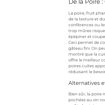
De la Poire 
La poire, fruit ph
de la texture et d
conférences ou les
trop mûres risquen
épépiner et couper
Ceci permet de con
gâteau fini. On pe
montré que la cui
offre le meilleur 
poires cuites app
réduisant le besoi
Alternatives et
Bien sûr, la poire
pochées au vin ro