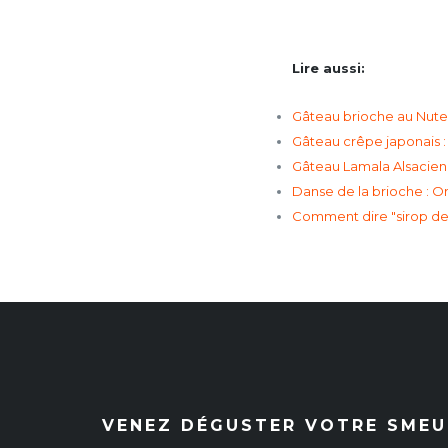
Lire aussi:
Gâteau brioche au Nutel
Gâteau crêpe japonais : 
Gâteau Lamala Alsacien 
Danse de la brioche : Ori
Comment dire "sirop de 
VENEZ DÉGUSTER VOTRE SMEUL