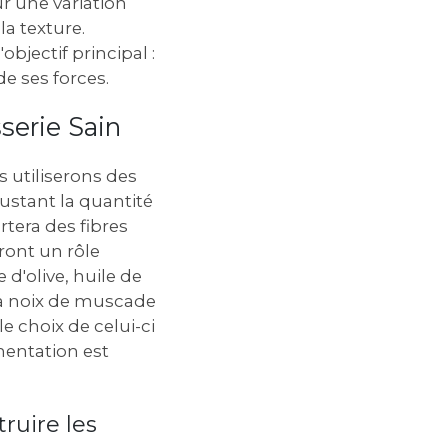
 une variation
la texture.
bjectif principal :
de ses forces.
sserie Sain
s utiliserons des
justant la quantité
rtera des fibres
ront un rôle
e d'olive, huile de
 la noix de muscade
e choix de celui-ci
imentation est
ruire les