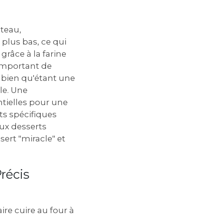
âteau,
plus bas, ce qui
 grâce à la farine
t important de
 bien qu'étant une
le. Une
ntielles pour une
ts spécifiques
aux desserts
sert "miracle" et
récis
ire cuire au four à