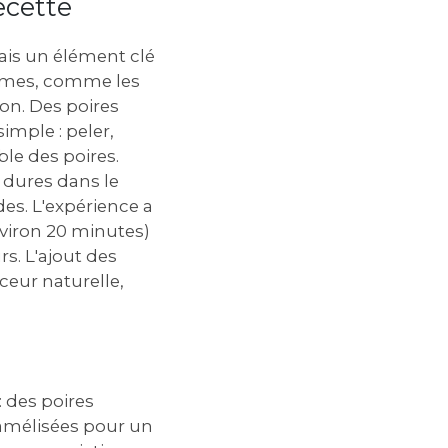
ecette
mais un élément clé
fermes, comme les
on. Des poires
imple : peler,
le des poires.
p dures dans le
es. L'expérience a
viron 20 minutes)
s. L'ajout des
eur naturelle,
: des poires
ramélisées pour un