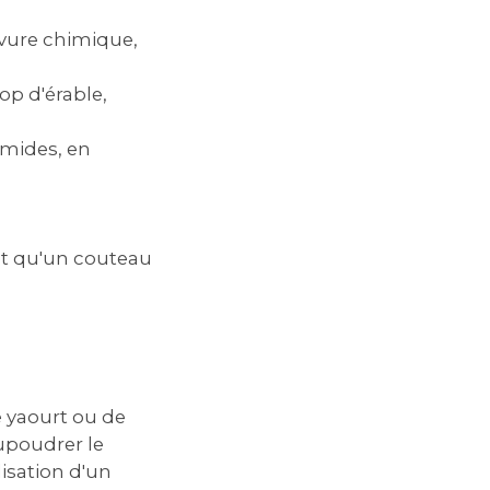
evure chimique,
op d'érable,
umides, en
et qu'un couteau
e yaourt ou de
upoudrer le
isation d'un