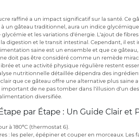
re raffiné a un impact significatif sur la santé. Ce g
 un gâteau traditionnel, aura un indice glycémique 
e glycémie et les variations d'énergie. L'ajout de fibres
a digestion et le transit intestinal. Cependant, il es
limentation saine est un ensemble et que ce gâteau,
, ne doit pas être considéré comme un remède mirac
ibrée et une activité physique régulière restent esse
lyse nutritionnelle détaillée dépendra des ingrédien
st clair que ce gâteau offre une alternative plus saine 
est important de ne pas tomber dans l'illusion d'un des
limentation diversifiée.
Étape par Étape : Un Guide Clair et P
our à 180°C (thermostat 6).
res : les peler, épépiner et couper en morceaux. Les fa