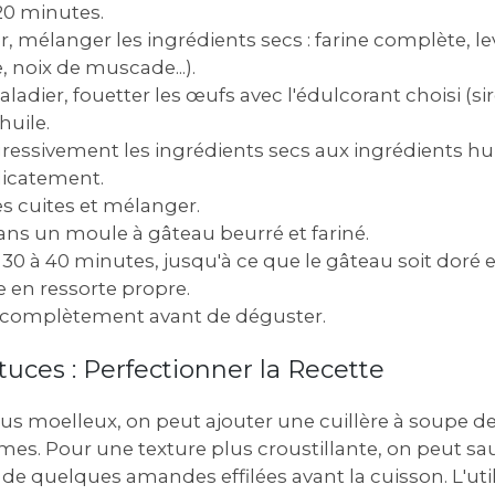
20 minutes.
r, mélanger les ingrédients secs : farine complète, l
, noix de muscade...).
ladier, fouetter les œufs avec l'édulcorant choisi (sir
'huile.
ressivement les ingrédients secs aux ingrédients h
icatement.
es cuites et mélanger.
dans un moule à gâteau beurré et fariné.
30 à 40 minutes, jusqu'à ce que le gâteau soit doré 
e en ressorte propre.
ir complètement avant de déguster.
tuces : Perfectionner la Recette
us moelleux, on peut ajouter une cuillère à soupe d
. Pour une texture plus croustillante, on peut sa
e quelques amandes effilées avant la cuisson. L'util