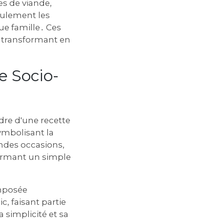
es de viande,
eulement les
ue famille․ Ces
 transformant en
e Socio-
dre d'une recette
symbolisant la
randes occasions,
formant un simple
omposée
c, faisant partie
 simplicité et sa