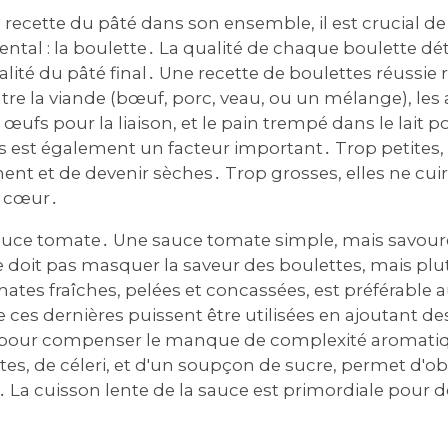
a recette du pâté dans son ensemble, il est crucial 
ntal : la boulette․ La qualité de chaque boulette d
lité du pâté final․ Une recette de boulettes réussie
ntre la viande (bœuf, porc, veau, ou un mélange), les 
es œufs pour la liaison, et le pain trempé dans le lait p
es est également un facteur important․ Trop petites, 
ent et de devenir sèches․ Trop grosses, elles ne cui
 cœur․
 sauce tomate․ Une sauce tomate simple, mais savour
ne doit pas masquer la saveur des boulettes, mais plu
omates fraîches, pelées et concassées, est préférable
 ces dernières puissent être utilisées en ajoutant d
our compenser le manque de complexité aromatique․
tes, de céleri, et d'un soupçon de sucre, permet d'o
e․ La cuisson lente de la sauce est primordiale pour 