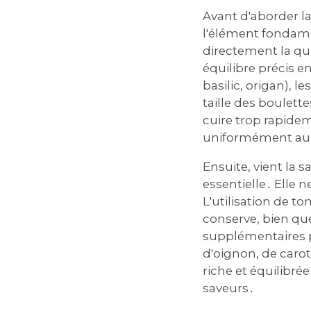
Avant d'aborder l
l'élément fondame
directement la qua
équilibre précis e
basilic, origan), l
taille des boulett
cuire trop rapidem
uniformément au
Ensuite, vient la
essentielle․ Elle 
L'utilisation de t
conserve, bien que
supplémentaires p
d'oignon, de carot
riche et équilibré
saveurs․