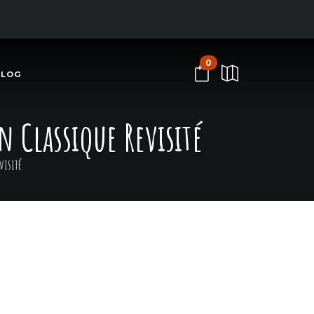
0
BLOG
n Classique Revisité
visité