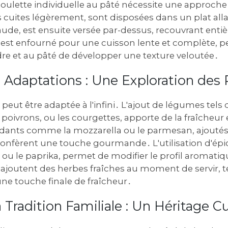
boulette individuelle au pâté nécessite une approc
s cuites légèrement, sont disposées dans un plat alla
ude, est ensuite versée par-dessus, recouvrant enti
t est enfourné pour une cuisson lente et complète, 
dre et au pâté de développer une texture veloutée․
t Adaptations : Une Exploration des P
 peut être adaptée à l'infini․ L'ajout de légumes tels 
oivrons, ou les courgettes, apporte de la fraîcheur e
ants comme la mozzarella ou le parmesan, ajoutés 
confèrent une touche gourmande․ L'utilisation d'épic
u le paprika, permet de modifier le profil aromatiq
 ajoutent des herbes fraîches au moment de servir, tel
 une touche finale de fraîcheur․
 Tradition Familiale : Un Héritage Cu