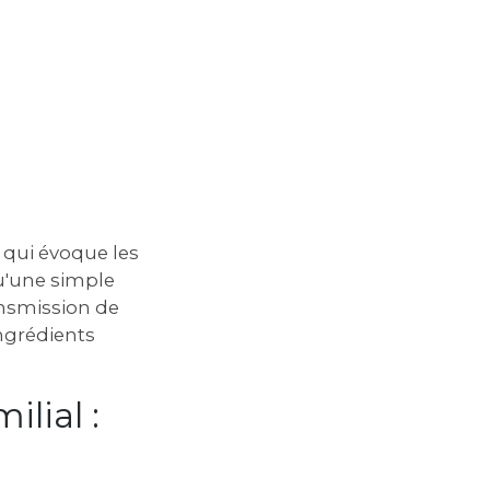
 qui évoque les
qu'une simple
ansmission de
ingrédients
ilial :