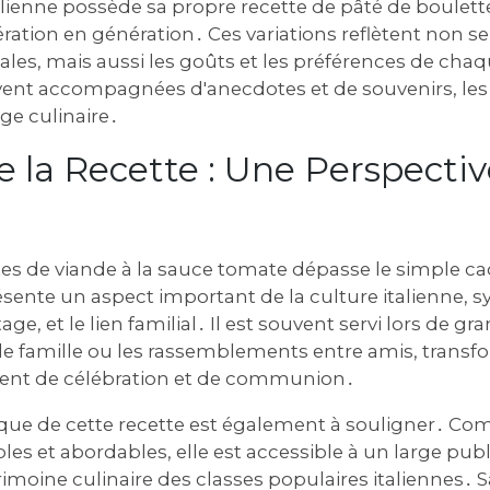
lienne possède sa propre recette de pâté de boulett
ration en génération․ Ces variations reflètent non s
ales, mais aussi les goûts et les préférences de chaq
vent accompagnées d'anecdotes et de souvenirs, les
age culinaire․
e la Recette : Une Perspectiv
tes de viande à la sauce tomate dépasse le simple ca
résente un aspect important de la culture italienne, 
rtage, et le lien familial․ Il est souvent servi lors de g
e famille ou les rassemblements entre amis, trans
nt de célébration et de communion․
ue de cette recette est également à souligner․ C
les et abordables, elle est accessible à un large publi
imoine culinaire des classes populaires italiennes․ Sa