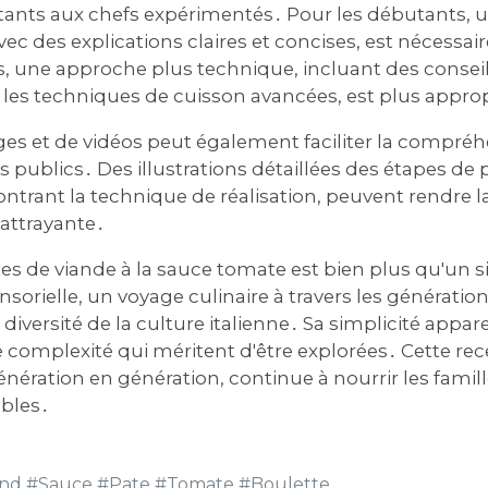
tants aux chefs expérimentés․ Pour les débutants,
vec des explications claires et concises, est nécessai
, une approche plus technique, incluant des conseils
 les techniques de cuisson avancées, est plus appro
ages et de vidéos peut également faciliter la compréh
s publics․ Des illustrations détaillées des étapes de 
trant la technique de réalisation, peuvent rendre la
 attrayante․
es de viande à la sauce tomate est bien plus qu'un s
sorielle, un voyage culinaire à travers les générati
a diversité de la culture italienne․ Sa simplicité app
 complexité qui méritent d'être explorées․ Cette rec
génération en génération, continue à nourrir les famill
ables․
and
#
Sauce
#
Pate
#
Tomate
#
Boulette