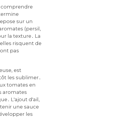
de comprendre
étermine
 repose sur un
aromates (persil,
our la texture․ La
elles risquent de
ront pas
euse, est
tôt les sublimer․
 aux tomates en
es aromates
 L'ajout d'ail,
btenir une sauce
développer les