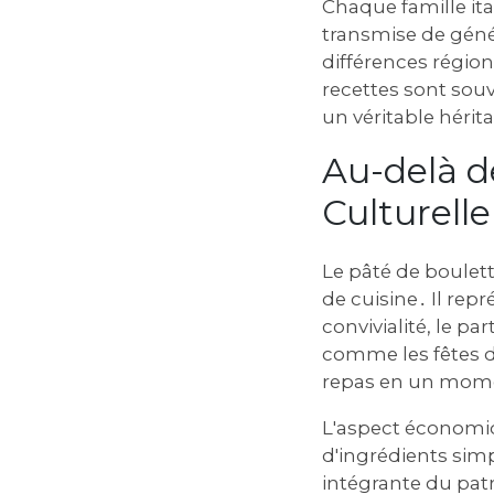
Chaque famille ita
transmise de géné
différences région
recettes sont sou
un véritable hérit
Au-delà d
Culturelle
Le pâté de boulet
de cuisine․ Il rep
convivialité, le pa
comme les fêtes d
repas en un mome
L'aspect économiq
d'ingrédients simp
intégrante du patr