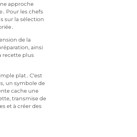
 une approche
re․ Pour les chefs
 sur la sélection
priée․
ension de la
préparation, ainsi
 recette plus
imple plat․ C'est
ons, un symbole de
arente cache une
ette, transmise de
es et à créer des