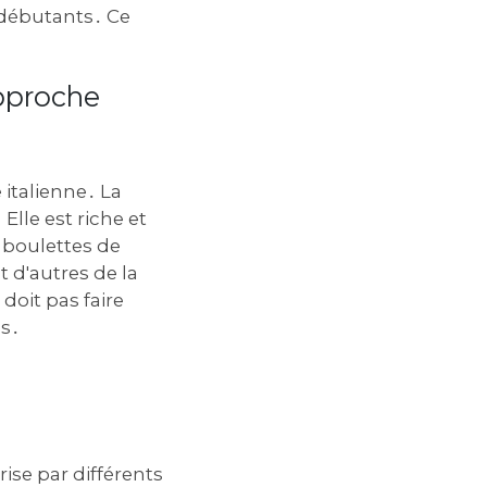
 débutants․ Ce
Approche
 italienne․ La
lle est riche et
e boulettes de
 d'autres de la
doit pas faire
ns․
ise par différents