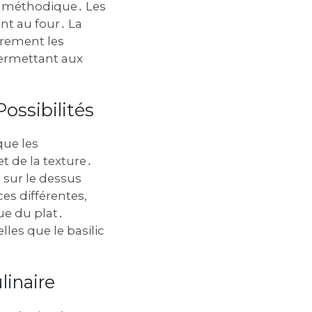
he méthodique․ Les
nt au four․ La
èrement les
permettant aux
ossibilités
que les
t de la texture․
sur le dessus
es différentes,
ue du plat․
les que le basilic
linaire