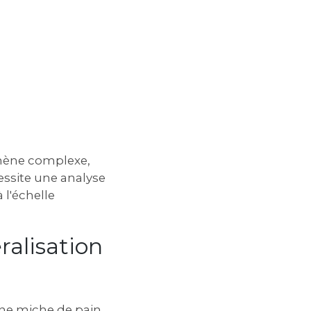
omène complexe,
essite une analyse
 l'échelle
ralisation
ne miche de pain