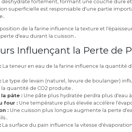
e déshydrate fortement, formant une couche dure et
on superficielle est responsable d'une partie import
e․
sition de la farine influence la texture et l'épaisseur
 perte d'eau durant la cuisson․
urs Influençant la Perte de 
:
La teneur en eau de la farine influence la quantité d
:
Le type de levain (naturel, levure de boulanger) influ
 la quantité de CO2 produite․
la pâte :
Une pâte plus hydratée perdra plus d'eau à
 four :
Une température plus élevée accélère l'évapo
on :
Une cuisson plus longue augmente la perte d'ea
ls․
:
La surface du pain influence la vitesse d'évaporatio