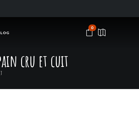
0
BLOG
ain cru et cuit
it