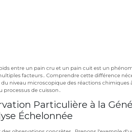
poids entre un pain cru et un pain cuit est un phén
multiples facteurs․ Comprendre cette différence néc
t du niveau microscopique des réactions chimiques à
 processus de cuisson․
vation Particulière à la Géné
lyse Échelonnée
es observations concrètes․ Prenons l'exemple d'u