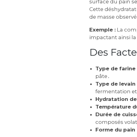
surface du pain s
Cette déshydratati
de masse observé
Exemple :
La compo
impactant ainsi la
Des Facte
Type de farine 
pâte․
Type de levain 
fermentation et
Hydratation de 
Température du
Durée de cuiss
composés volati
Forme du pain 