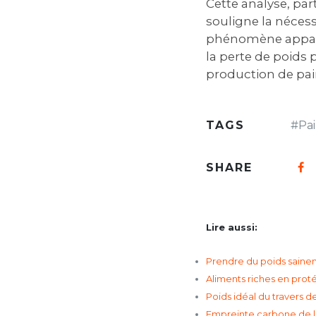
Cette analyse, par
souligne la néces
phénomène appare
la perte de poids 
production de pai
TAGS
#
Pa
SHARE
Lire aussi:
Prendre du poids sainem
Aliments riches en prot
Poids idéal du travers d
Empreinte carbone de la