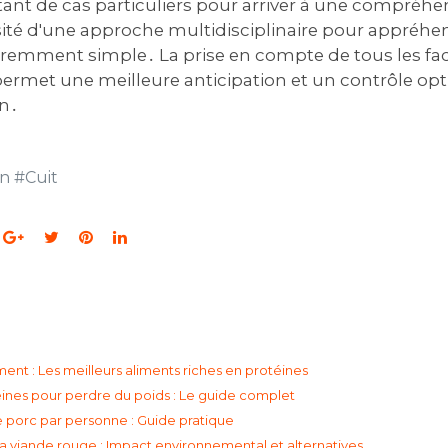
tant de cas particuliers pour arriver à une compréhe
sité d'une approche multidisciplinaire pour appréhe
mment simple․ La prise en compte de tous les fac
permet une meilleure anticipation et un contrôle opt
n․
in
#
Cuit
ent : Les meilleurs aliments riches en protéines
éines pour perdre du poids : Le guide complet
e porc par personne : Guide pratique
 viande rouge : Impact environnemental et alternatives