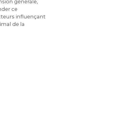
nsion générale,
nder ce
teurs influençant
imal de la