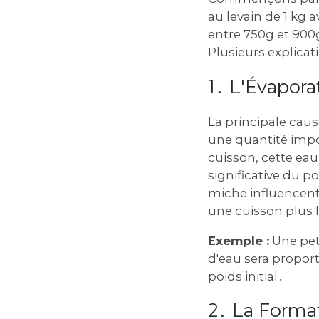
au levain de 1 kg
entre 750g et 900g
Plusieurs explicat
1․ L'Évapora
La principale caus
une quantité impo
cuisson, cette ea
significative du p
miche influencent 
une cuisson plus 
Exemple :
Une peti
d'eau sera propor
poids initial․
2․ La Forma