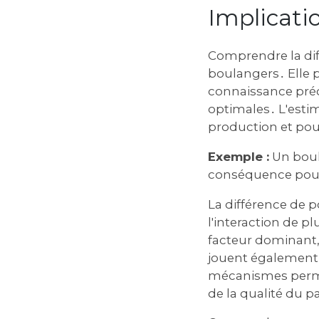
Implicati
Comprendre la diff
boulangers․ Elle pe
connaissance préc
optimales․ L'estim
production et pou
Exemple :
Un boula
conséquence pour 
La différence de 
l'interaction de p
facteur dominant, 
jouent également
mécanismes perme
de la qualité du p