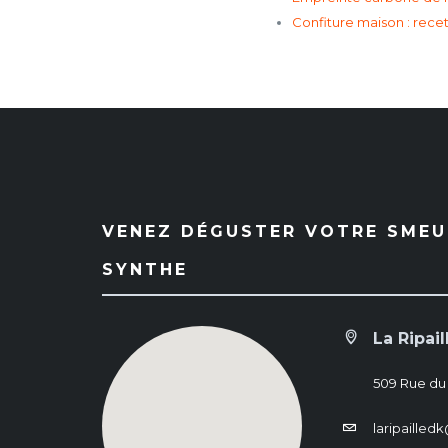
Confiture maison : recet
VENEZ DÉGUSTER VOTRE SMEUL
SYNTHE
La Ripail
509 Rue du
laripaille