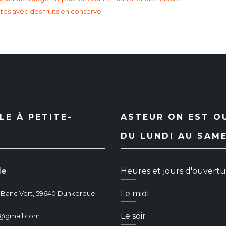
tes avec des fruits en conserve
E À PETITE-
ASTEUR ON EST O
DU LUNDI AU SAM
le
Heures et jours d'ouvert
Le midi
 Banc Vert, 59640 Dunkerque
Le soir
dk@gmail.com