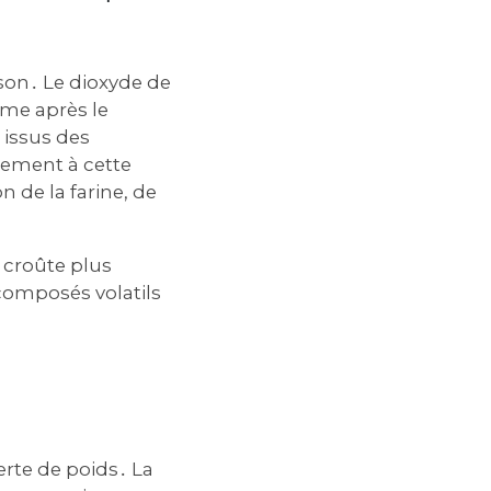
sson․ Le dioxyde de
ême après le
 issus des
lement à cette
 de la farine, de
 croûte plus
composés volatils
erte de poids․ La