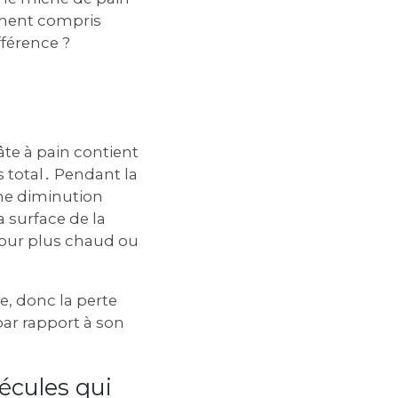
uement compris
fférence ?
âte à pain contient
 total․ Pendant la
une diminution
a surface de la
 four plus chaud ou
e, donc la perte
ar rapport à son
écules qui