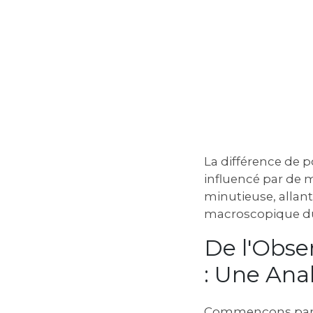
La différence de 
influencé par de 
minutieuse, allan
macroscopique du
De l'Obser
: Une Ana
Commençons par d