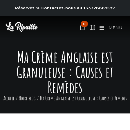
Réservez
ou
Contactez-nous au
+33328667577
0
MENU
Ma Crème Anglaise est
Granuleuse : Causes et
Remèdes
Accueil
/
Notre blog
/
Ma Crème Anglaise est Granuleuse : Causes et Remèdes