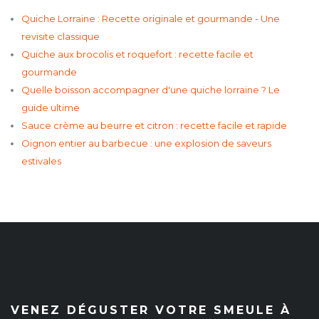
Quiche Lorraine : Recette originale et gourmande - Une
revisite classique
Quiche aux brocolis et roquefort : recette facile et
gourmande
Quelle boisson accompagner d'une quiche lorraine ? Le
guide ultime
Sauce crème au beurre et citron : recette facile et rapide
Oignon entier au barbecue : une explosion de saveurs
estivales
VENEZ DÉGUSTER VOTRE SMEULE À