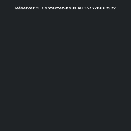
Réservez
ou
Contactez-nous au
+33328667577
La quiche sans pâte ni lait :
une recette saine et
gourmande
Accueil
/
Notre blog
/
La quiche sans pâte ni lait : une recette saine et
gourmande