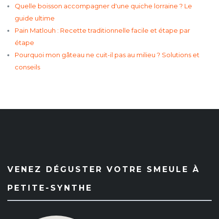
Quelle boisson accompagner d'une quiche lorraine ? Le
guide ultime
Pain Matlouh : Recette traditionnelle facile et étape par
étape
Pourquoi mon gâteau ne cuit-il pas au milieu ? Solutions et
conseils
VENEZ DÉGUSTER VOTRE SMEULE À
PETITE-SYNTHE