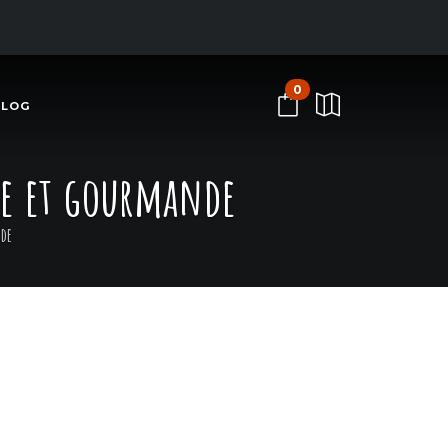
0
BLOG
ple et gourmande
nde