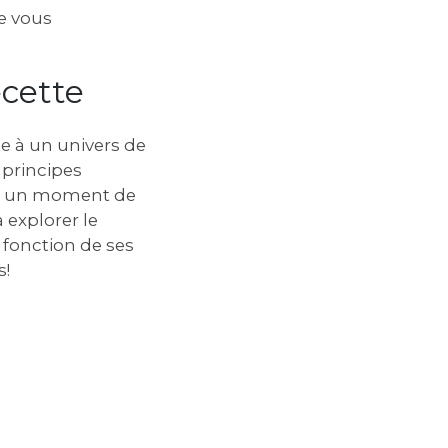
Ne vous
ecette
te à un univers de
 principes
ger un moment de
à explorer le
 fonction de ses
s!