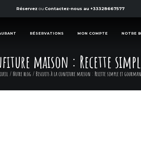
Réservez
ou
Contactez-nous au
+33328667577
AURANT
RÉSERVATIONS
MON COMPTE
NOTRE 
onfiture maison : Recette sim
cueil
/
Notre blog
/
Biscuits à la confiture maison : Recette simple et gourma