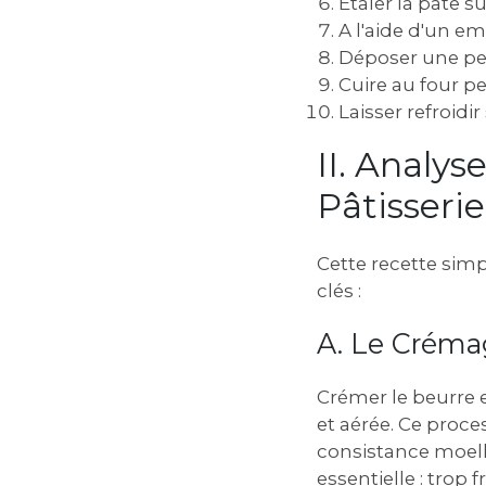
Étaler la pâte 
A l'aide d'un e
Déposer une peti
Cuire au four pe
Laisser refroidi
II. Analys
Pâtisserie
Cette recette sim
clés :
A. Le Crémag
Crémer le beurre e
et aérée. Ce proce
consistance moell
essentielle : trop fr