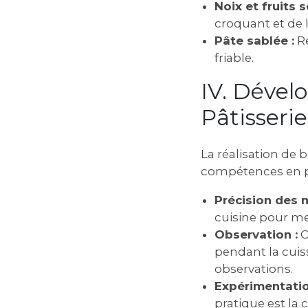
Noix et fruits s
croquant et de 
Pâte sablée :
Re
friable.
IV. Déve
Pâtisserie
La réalisation de 
compétences en pâ
Précision des 
cuisine pour me
Observation :
O
pendant la cuiss
observations.
Expérimentatio
pratique est la 