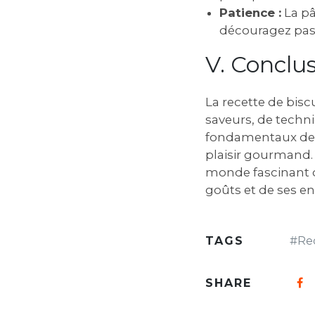
Patience :
La pâ
découragez pas s
V. Conclu
La recette de bisc
saveurs, de techni
fondamentaux de l
plaisir gourmand. A
monde fascinant de
goûts et de ses env
TAGS
#
Re
SHARE