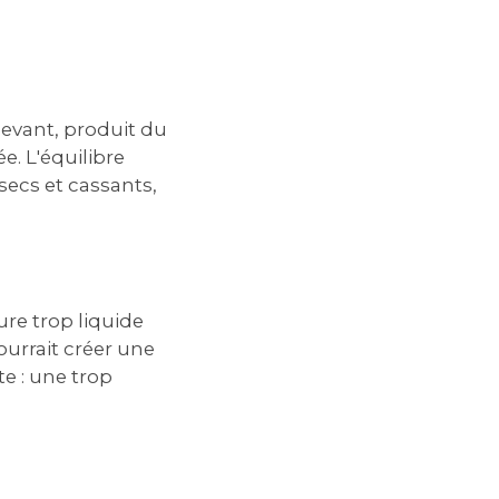
levant, produit du
e. L'équilibre
 secs et cassants,
ture trop liquide
ourrait créer une
e : une trop