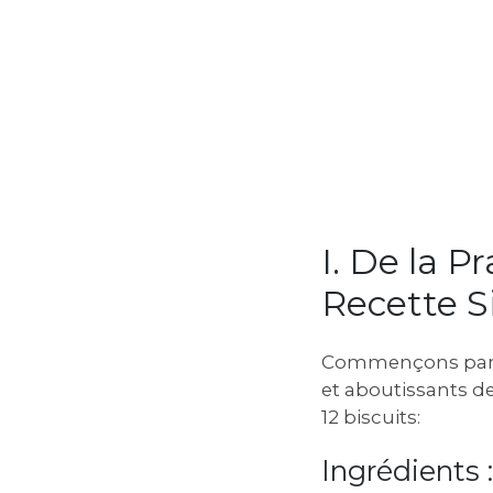
I. De la P
Recette 
Commençons par un
et aboutissants de 
12 biscuits:
Ingrédients :