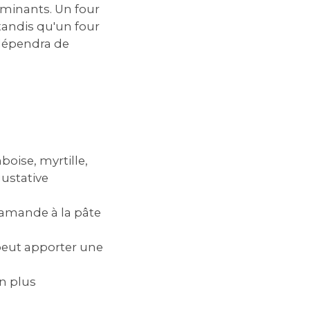
rminants. Un four
 tandis qu'un four
 dépendra de
boise, myrtille,
gustative
d'amande à la pâte
eut apporter une
n plus