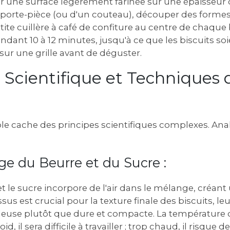
sur une surface légèrement farinée sur une épaisseu
mporte-pièce (ou d'un couteau), découper des formes
te cuillère à café de confiture au centre de chaque b
ndant 10 à 12 minutes, jusqu'à ce que les biscuits soi
r sur une grille avant de déguster.
e Scientifique et Techniques 
ple cache des principes scientifiques complexes. Ana
e du Beurre et du Sucre :
t le sucre incorpore de l'air dans le mélange, créant
ssus est crucial pour la texture finale des biscuits, 
euse plutôt que dure et compacte. La température 
oid, il sera difficile à travailler ; trop chaud, il risque 