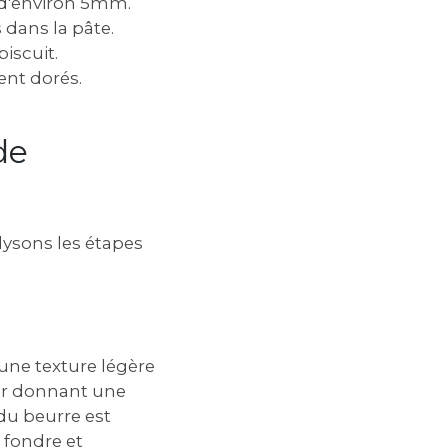
r d'environ 5mm.
 dans la pâte.
iscuit.
ent dorés.
de
lysons les étapes
 une texture légère
leur donnant une
du beurre est
de fondre et