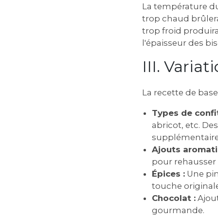
La température du
trop chaud brûlera 
trop froid produi
l'épaisseur des bis
III. Varia
La recette de base 
Types de confit
abricot, etc. D
supplémentaire
Ajouts aromati
pour rehausser 
Épices :
Une pin
touche originale
Chocolat :
Ajout
gourmande.