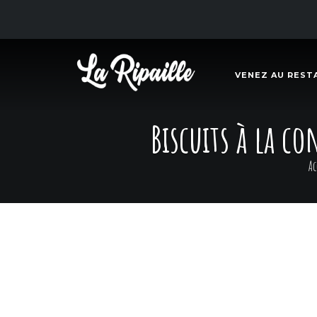
VENEZ AU REST
Biscuits à la c
Ac