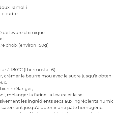
doux, ramolli
n poudre
afé de levure chimique
el
re choix (environ 150g)
our à 180°C (thermostat 6).
r, crémer le beurre mou avec le sucre jusqu'à obten
ux.
t bien mélanger;
, mélanger la farine, la levure et le sel.
sivement les ingrédients secs aux ingrédients humi
icatement jusqu'à obtenir une pâte homogène.