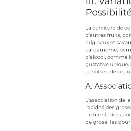
III. Variat
Possibilit
La confiture de co
d'autres fruits‚ c
originaux et savour
cardamome‚ perme
d'alcool‚ comme l
gustative unique. 
confiture de coque
A. Associatio
L'association de l
l'acidité des grose
de framboises pour
de groseilles pour