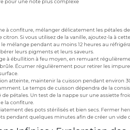
 pour une note plus complexe
e à confiture‚ mélanger délicatement les pétales de 
e citron. Si vous utilisez de la vanille‚ ajoutez-la à cett
 le mélange pendant au moins 12 heures au réfrigér
ibérer leurs pigments et leurs saveurs.
ge à ébullition à feu moyen‚ en remuant régulièreme
 brûle. Écumer régulièrement pour retirer les impure
surface.
ition atteinte‚ maintenir la cuisson pendant environ 
mment. Le temps de cuisson dépendra de la consis
é de pétales. Un test de la nappe sur une assiette fr
de la confiture.
tement des pots stérilisés et bien secs. Fermer h
ots pendant quelques minutes afin de créer un vide d'