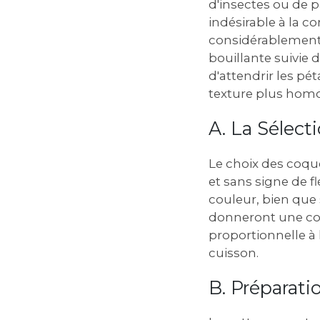
d'insectes ou de p
indésirable à la c
considérablement l
bouillante suivie 
d'attendrir les pét
texture plus hom
A. La Sélect
Le choix des coque
et sans signe de f
couleur‚ bien que 
donneront une conf
proportionnelle à 
cuisson.
B. Préparati