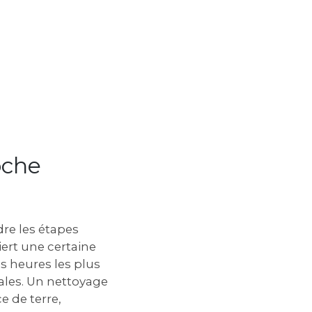
oche
dre les étapes
iert une certaine
les heures les plus
tales. Un nettoyage
e de terre‚