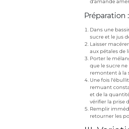
d'amande amère
Préparation :
Dans une bassin
sucre et le jus d
Laisser macérer
aux pétales de l
Porter le mélan
que le sucre ne
remontent à la 
Une fois l'ébull
remuant consta
et de la quantit
vérifier la prise 
Remplir immédia
retourner les p