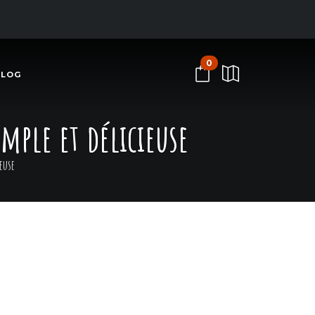
0
BLOG
mple et délicieuse
euse