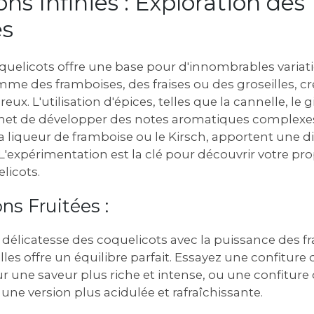
ions Infinies : Exploration des
és
quelicots offre une base pour d'innombrables variati
omme des framboises‚ des fraises ou des groseilles‚ 
eux. L'utilisation d'épices‚ telles que la cannelle‚ le
t de développer des notes aromatiques complexes
a liqueur de framboise ou le Kirsch‚ apportent une 
L'expérimentation est la clé pour découvrir votre pr
licots.
ns Fruitées :
a délicatesse des coquelicots avec la puissance des 
illes offre un équilibre parfait. Essayez une confiture
 une saveur plus riche et intense‚ ou une confiture 
 une version plus acidulée et rafraîchissante.