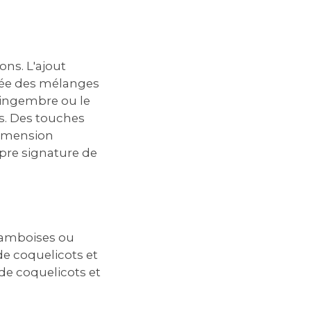
ons. L'ajout
crée des mélanges
 gingembre ou le
. Des touches
dimension
opre signature de
framboises ou
 de coquelicots et
de coquelicots et