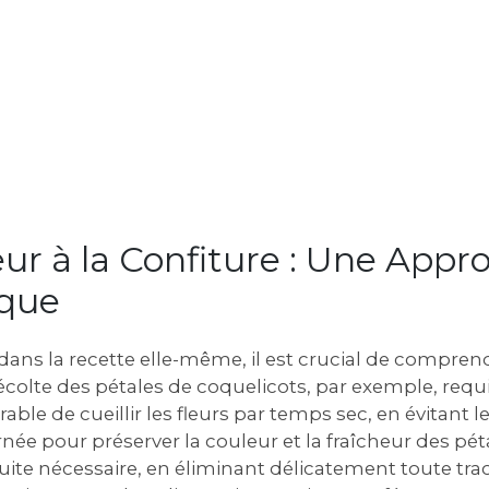
leur à la Confiture : Une Appr
que
ans la recette elle-même‚ il est crucial de compren
récolte des pétales de coquelicots‚ par exemple‚ requ
férable de cueillir les fleurs par temps sec‚ en évitant 
née pour préserver la couleur et la fraîcheur des pé
ite nécessaire‚ en éliminant délicatement toute trac