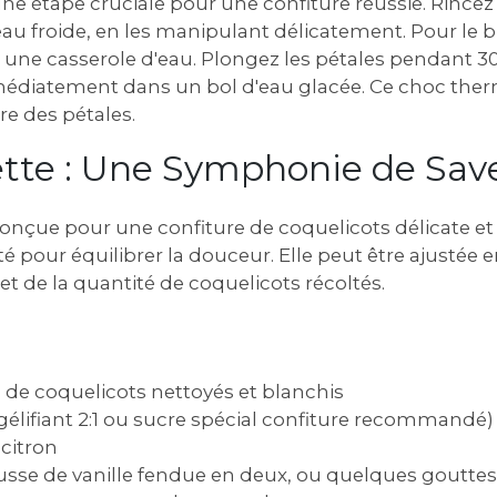
une étape cruciale pour une confiture réussie. Rin
'eau froide‚ en les manipulant délicatement. Pour le
n une casserole d'eau. Plongez les pétales pendant 3
médiatement dans un bol d'eau glacée. Ce choc ther
re des pétales.
cette : Une Symphonie de Sav
 conçue pour une confiture de coquelicots délicate e
té pour équilibrer la douceur. Elle peut être ajustée 
t de la quantité de coquelicots récoltés.
 de coquelicots nettoyés et blanchis
gélifiant 2:1 ou sucre spécial confiture recommandé)
 citron
ousse de vanille fendue en deux‚ ou quelques gouttes 