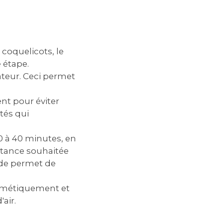
coquelicots‚ le
e étape.
ateur. Ceci permet
nt pour éviter
tés qui
30 à 40 minutes‚ en
tance souhaitée
oide permet de
ermétiquement et
air.