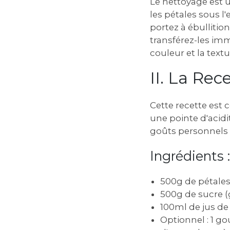
Le nettoyage est 
les pétales sous l
portez à ébullitio
transférez-les im
couleur et la textu
II. La Re
Cette recette est
une pointe d'acidi
goûts personnels e
Ingrédients :
500g de pétales
500g de sucre (
100ml de jus de
Optionnel : 1 g