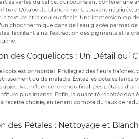
arties vertes du calice‚ qui pourraient conférer un
onfiture. L'étape du blanchiment‚ souvent négligée‚ 
a texture et la couleur finale. Une immersion rapide
d'un choc thermique dans de l'eau glacée permet de f
ales‚ facilitant ainsi l'extraction des pigments et la c
ogène.
ion des Coquelicots : Un Détail qui
licots est primordial. Privilégiez des fleurs fraîches
létrissement ou de maladie. Évitez les pétales fanés o
subjective‚ influence le rendu final. Des pétales d'un 
iture plus intense. Enfin‚ la quantité récoltée doit ê
la recette choisie‚ en tenant compte du taux de réduc
on des Pétales : Nettoyage et Blanc