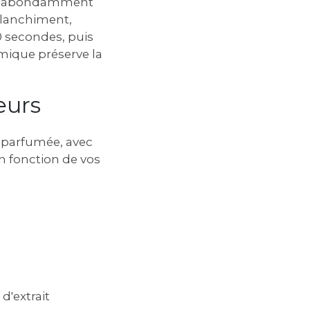
cez abondamment
 blanchiment‚
0 secondes‚ puis
mique préserve la
eurs
t parfumée‚ avec
en fonction de vos
d'extrait