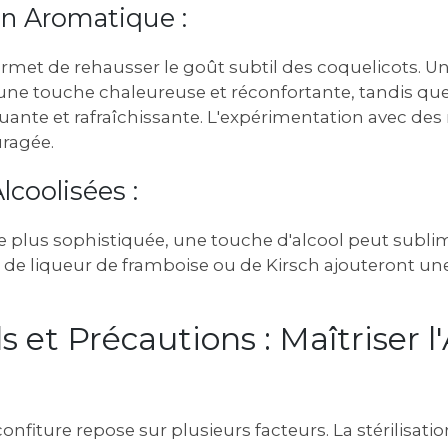
on Aromatique :
ermet de rehausser le goût subtil des coquelicots. U
une touche chaleureuse et réconfortante‚ tandis qu
quante et rafraîchissante. L'expérimentation avec de
uragée.
lcoolisées :
e plus sophistiquée‚ une touche d'alcool peut sublim
de liqueur de framboise ou de Kirsch ajouteront une
ls et Précautions : Maîtriser l'
onfiture repose sur plusieurs facteurs. La stérilisati