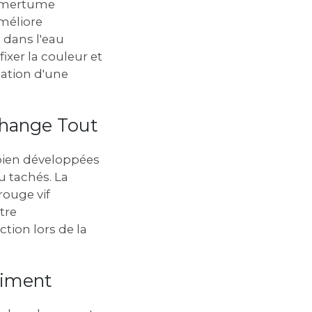
e amertume
améliore
 dans l'eau
ixer la couleur et
réation d'une
 Change Tout
‚ bien développées
u tachés. La
rouge vif
tre
tion lors de la
himent