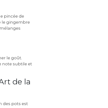
ne pincée de
e le gingembre
s mélanges
er le goût.
 note subtile et
Art de la
on des pots est