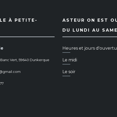
E À PETITE-
ASTEUR ON EST O
DU LUNDI AU SAM
le
Heures et jours d'ouvert
Le midi
 Banc Vert, 59640 Dunkerque
Le soir
dk@gmail.com
 77