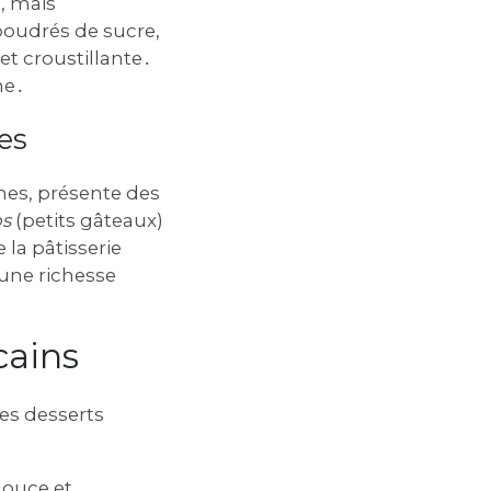
, mais
upoudrés de sucre,
et croustillante․
ne․
es
nes, présente des
os
(petits gâteaux)
 la pâtisserie
 une richesse
cains
des desserts
douce et