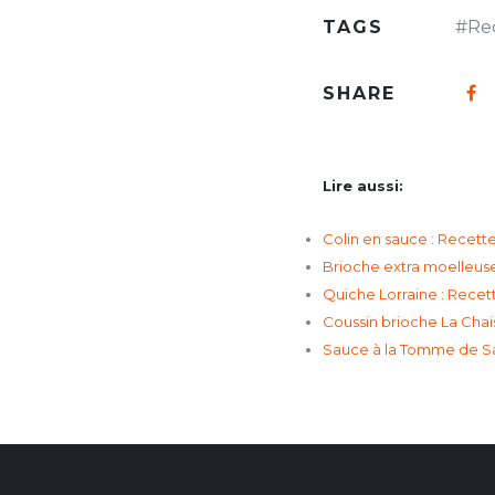
TAGS
#
Re
SHARE
Lire aussi:
Colin en sauce : Recette
Brioche extra moelleuse
Quiche Lorraine : Recet
Coussin brioche La Cha
Sauce à la Tomme de Sav