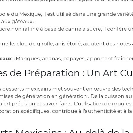
le du Mexique, il est utilisé dans une grande variét
 aux gâteaux․
cre non raffiné à base de canne à sucre, il confère 
nelle, clou de girofle, anis étoilé, ajoutent des note
caux :
Mangues, ananas, papayes, apportent fraîche
s de Préparation : Un Art Cu
s desserts mexicains met souvent en œuvre des tec
mises de génération en génération․ De la cuisson au fo
ert précision et savoir-faire․ L'utilisation de moules 
ration spécifiques, contribue à l'authenticité et à l
rts Mexicains : Au-delà de la