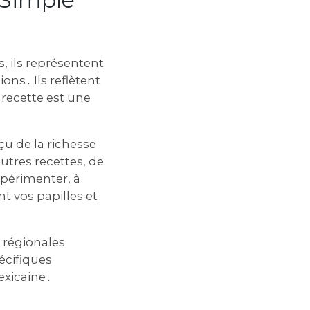
, ils représentent
ons․ Ils reflètent
 recette est une
u de la richesse
autres recettes, de
expérimenter, à
t vos papilles et
 régionales
écifiques
exicaine․