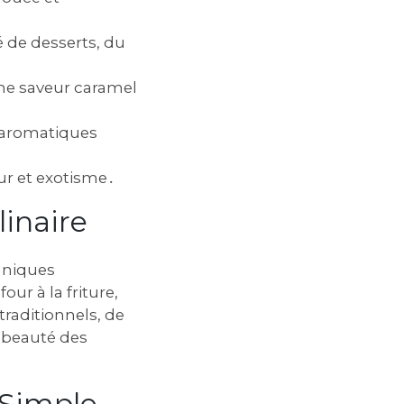
é de desserts, du
une saveur caramel
s aromatiques
ur et exotisme․
linaire
hniques
ur à la friture,
traditionnels, de
a beauté des
 Simple