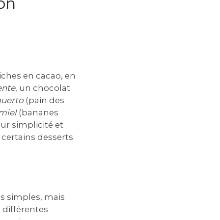
on
riches en cacao, en
ente
, un chocolat
uerto
(pain des
miel
(bananes
r simplicité et
 certains desserts
us simples, mais
 différentes