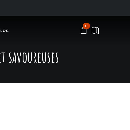
0
BLOG
et savoureuses