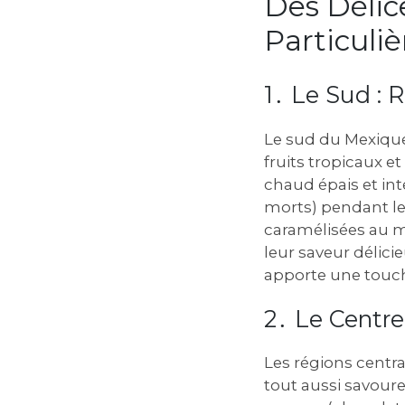
Des Délic
Particuliè
1․ Le Sud : 
Le sud du Mexique,
fruits tropicaux 
chaud épais et int
morts) pendant le
caramélisées au mi
leur saveur délici
apporte une touch
2․ Le Centre 
Les régions centra
tout aussi savour