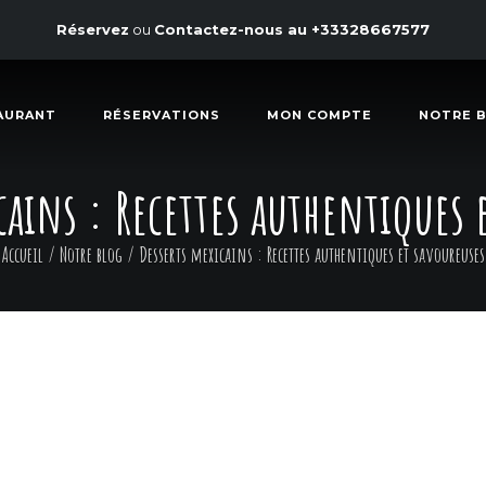
Réservez
ou
Contactez-nous au
+33328667577
AURANT
RÉSERVATIONS
MON COMPTE
NOTRE 
cains : Recettes authentiques 
Accueil
/
Notre blog
/
Desserts mexicains : Recettes authentiques et savoureuses