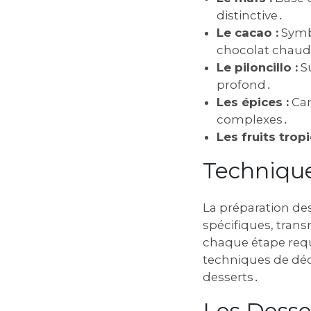
distinctive․
Le cacao :
Symbo
chocolat chaud
Le piloncillo :
Su
profond․
Les épices :
Can
complexes․
Les fruits tropi
Technique
La préparation de
spécifiques, trans
chaque étape requi
techniques de déco
desserts․
Les Desse