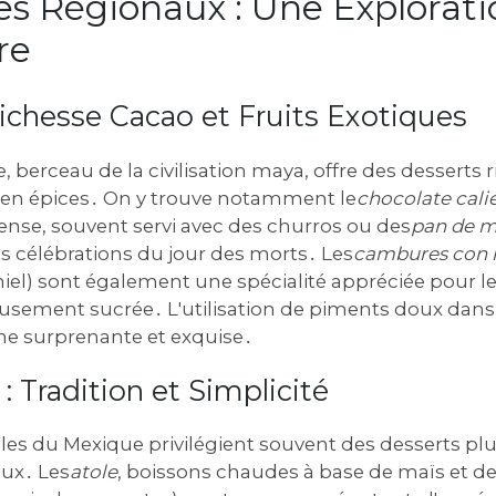
es Régionaux : Une Explorati
re
Richesse Cacao et Fruits Exotiques
 berceau de la civilisation maya, offre des desserts 
et en épices․ On y trouve notamment le
chocolate cali
ense, souvent servi avec des churros ou des
pan de m
s célébrations du jour des morts․ Les
cambures con 
el) sont également une spécialité appréciée pour leu
eusement sucrée․ L'utilisation de piments doux dans
e surprenante et exquise․
: Tradition et Simplicité
les du Mexique privilégient souvent des desserts pl
eux․ Les
atole
, boissons chaudes à base de maïs et de