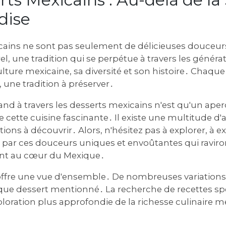
dise
cains ne sont pas seulement de délicieuses douceurs
l, une tradition qui se perpétue à travers les générati
culture mexicaine, sa diversité et son histoire․ Chaque
, une tradition à préserver․
d à travers les desserts mexicains n'est qu'un aperç
de cette cuisine fascinante․ Il existe une multitude d'
tions à découvrir․ Alors, n'hésitez pas à explorer, à 
r par ces douceurs uniques et envoûtantes qui raviron
ont au cœur du Mexique․
 offre une vue d'ensemble․ De nombreuses variations
que dessert mentionné․ La recherche de recettes sp
loration plus approfondie de la richesse culinaire m