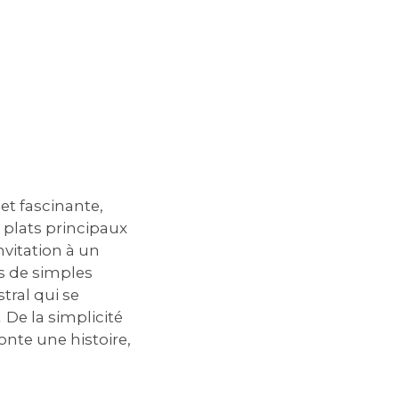
 et fascinante,
 plats principaux
nvitation à un
s de simples
tral qui se
 De la simplicité
onte une histoire,