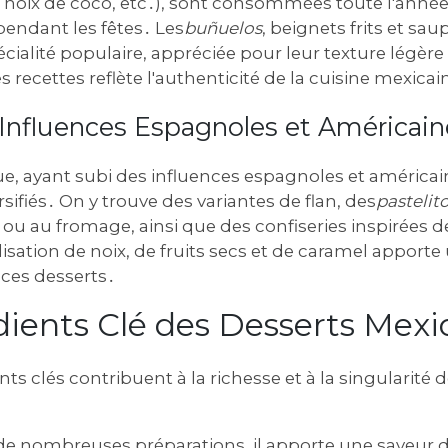
, noix de coco, etc․), sont consommées toute l'année
pendant les fêtes․ Les
buñuelos
, beignets frits et sa
cialité populaire, appréciée pour leur texture légère 
s recettes reflète l'authenticité de la cuisine mexicai
 Influences Espagnoles et Américain
e, ayant subi des influences espagnoles et américai
sifiés․ On y trouve des variantes de flan, des
pastelit
 ou au fromage, ainsi que des confiseries inspirées de
isation de noix, de fruits secs et de caramel apporte
ces desserts․
dients Clé des Desserts Mexi
nts clés contribuent à la richesse et à la singularité 
e nombreuses préparations, il apporte une saveur 