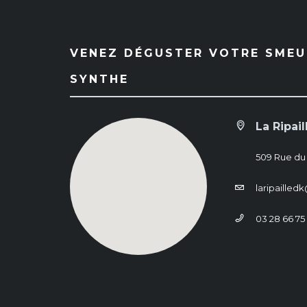
VENEZ DÉGUSTER VOTRE SMEUL
SYNTHE
La Ripail
509 Rue du
laripaille
03 28 66 75