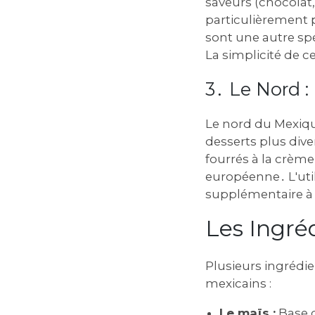
saveurs (chocolat
particulièrement 
sont une autre spé
La simplicité de ce
3․ Le Nord :
Le nord du Mexiqu
desserts plus diver
fourrés à la crème
européenne․ L'util
supplémentaire à 
Les Ingré
Plusieurs ingrédie
mexicains :
Le maïs :
Base d