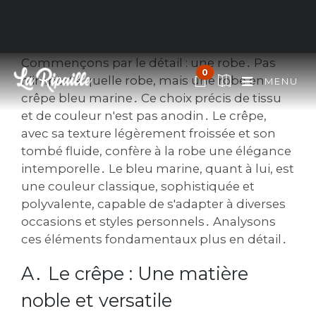
crêpe bleu marine
Commençons par le détail : une robe․ Pas
0
n'importe quelle robe‚ mais une robe en
MENU
crêpe bleu marine․ Ce choix précis de tissu
et de couleur n'est pas anodin․ Le crêpe‚
avec sa texture légèrement froissée et son
tombé fluide‚ confère à la robe une élégance
intemporelle․ Le bleu marine‚ quant à lui‚ est
une couleur classique‚ sophistiquée et
polyvalente‚ capable de s'adapter à diverses
occasions et styles personnels․ Analysons
ces éléments fondamentaux plus en détail․
A․ Le crêpe : Une matière
noble et versatile