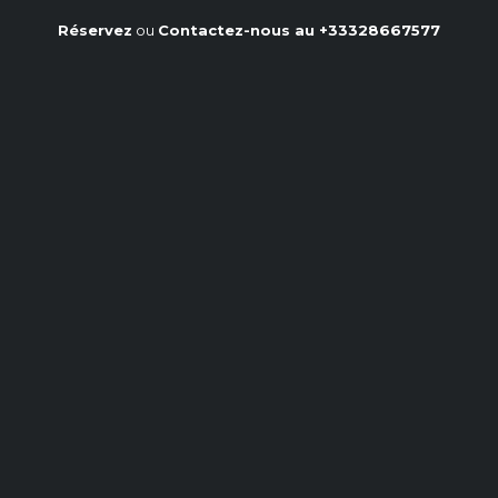
Réservez
ou
Contactez-nous au
+33328667577
Trouvez la robe en crêpe bleu
marine idéale
Accueil
/
Notre blog
/
Trouvez la robe en crêpe bleu marine idéale
I․ Décryptage d'une
silhouette : La robe en