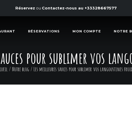
Réservez
ou
Contactez-nous au
+33328667577
AURANT
RÉSERVATIONS
MON COMPTE
NOTRE 
sauces pour sublimer vos lang
cueil
/
Notre blog
/
Les meilleures sauces pour sublimer vos langoustines froi