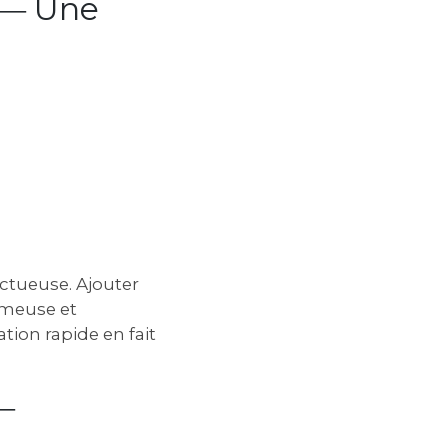
e ― Une
nctueuse. Ajouter
émeuse et
ion rapide en fait
―