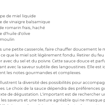
upe de miel liquide
upe de vinaigre balsamique
 de romarin frais, haché
e d'huile d'olive
u moulin
 une petite casserole, faire chauffer doucement le mie
 ce que le miel soit légèrement fondu. Retirer du feu e
er avec du sel et du poivre. Cette sauce douce et par
ant avec la saveur subtile des langoustines. Elle est i
ient les notes gourmandes et complexes.
illustrent la diversité des possibilités pour accompag
es. Le choix de la sauce dépendra des préférences gu
xte de dégustation. L'important est de rechercher u
les saveurs et une texture agréable qui ne masque p