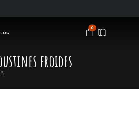
0
BLOG
oustines froides
des