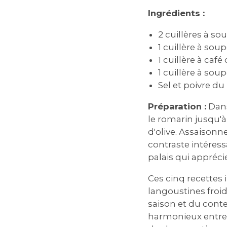
Ingrédients :
2 cuillères à so
1 cuillère à so
1 cuillère à café
1 cuillère à soup
Sel et poivre d
Préparation :
Dans
le romarin jusqu'à
d'olive. Assaisonn
contraste intéress
palais qui appréc
Ces cinq recettes 
langoustines froid
saison et du conte
harmonieux entre 