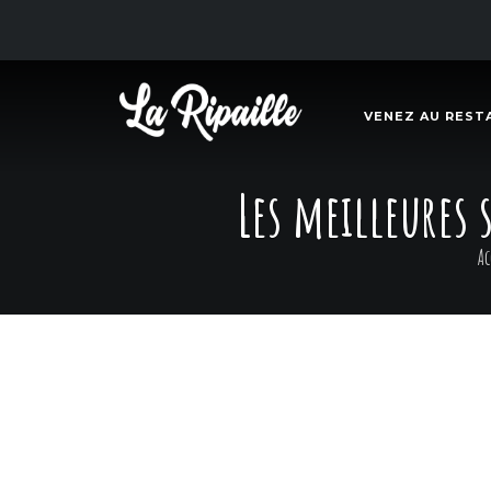
VENEZ AU REST
Les meilleures 
Ac