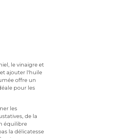
l, le vinaigre et
t ajouter l'huile
fumée offre un
déale pour les
ner les
statives, de la
n équilibre
as la délicatesse