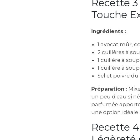
Recette 3
Touche E
Ingrédients :
1 avocat mûr, c
2 cuillères à so
1 cuillère à sou
1 cuillère à sou
Sel et poivre d
Préparation :
Mixe
un peu d'eau si né
parfumée apporte 
une option idéale
Recette 4
Légèreté 