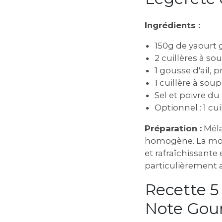
Ingrédients :
150g de yaourt 
2 cuillères à so
1 gousse d'ail, 
1 cuillère à sou
Sel et poivre d
Optionnel : 1 cu
Préparation :
Méla
homogène. La mout
et rafraîchissante
particulièrement a
Recette 5
Note Go