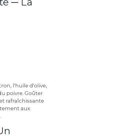
te ─ La
n, l'huile d'olive,
 du poivre. Goûter
et rafraîchissante
aitement aux
.
 Un