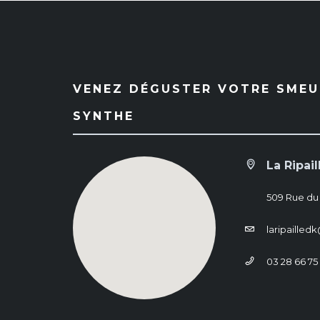
VENEZ DÉGUSTER VOTRE SMEUL
SYNTHE
La Ripail
509 Rue du
laripaille
03 28 66 75