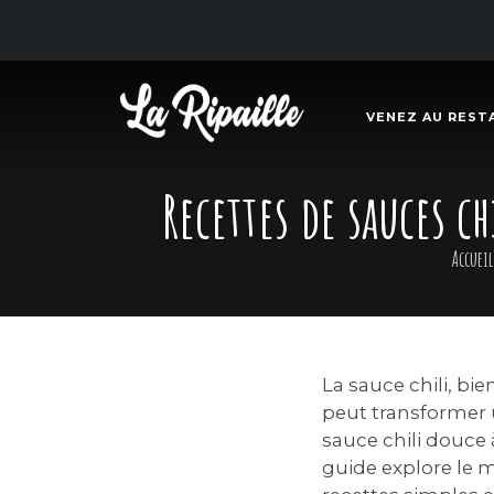
VENEZ AU REST
Recettes de sauces c
Accueil
La sauce chili, bi
peut transformer 
sauce chili douce à
guide explore le 