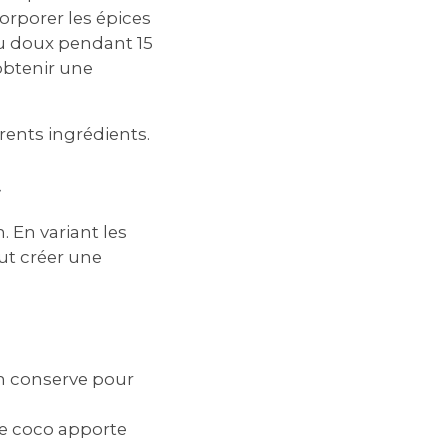
orporer les épices
feu doux pendant 15
 obtenir une
érents ingrédients.
t
. En variant les
ut créer une
n conserve pour
 de coco apporte