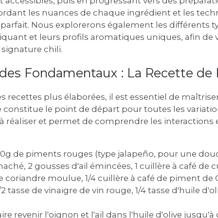
t accessibles, puis en progressant vers des préparat
rdant les nuances de chaque ingrédient et les tec
t parfait. Nous explorerons également les différents 
iquant et leurs profils aromatiques uniques, afin de
signature chili.
des Fondamentaux : La Recette de
s recettes plus élaborées, il est essentiel de maîtris
 constitue le point de départ pour toutes les variatio
 à réaliser et permet de comprendre les interactions 
0g de piments rouges (type jalapeño, pour une dou
ché, 2 gousses d'ail émincées, 1 cuillère à café de 
de coriandre moulue, 1/4 cuillère à café de piment de
/2 tasse de vinaigre de vin rouge, 1/4 tasse d'huile d'oli
ire revenir l'oignon et l'ail dans l'huile d'olive jusqu'à 