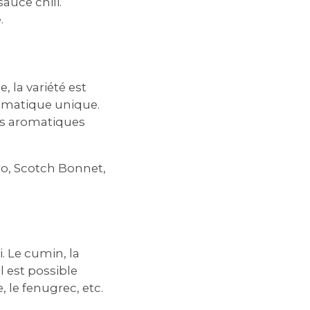
auce chili.
.
 la variété est
omatique unique.
tes aromatiques
ro, Scotch Bonnet,
. Le cumin, la
l est possible
le fenugrec, etc.