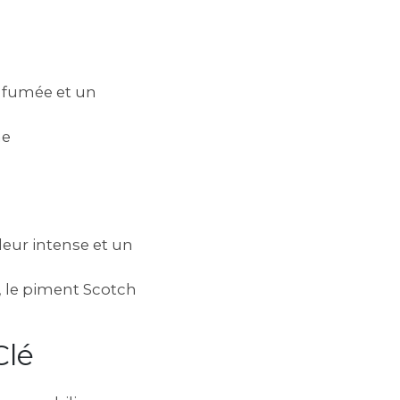
r fumée et un
he
eur intense et un
, le piment Scotch
Clé