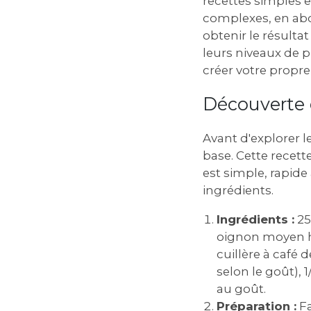
recettes simples e
complexes, en abo
obtenir le résulta
leurs niveaux de p
créer votre propre 
Découverte 
Avant d'explorer le
base. Cette recette
est simple, rapide
ingrédients.
Ingrédients :
25
oignon moyen ha
cuillère à café 
selon le goût), 1
au goût.
Préparation :
Fa