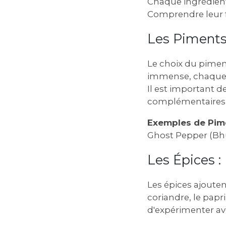
Chaque ingrédient 
Comprendre leur f
Les Piments
Le choix du pimen
immense, chaque p
Il est important d
complémentaires 
Exemples de Pime
Ghost Pepper (Bhut
Les Épices 
Les épices ajouten
coriandre, le papr
d'expérimenter av