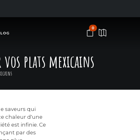
0
BLOG
r vos plats mexicains
xicains
de saveurs qui
ce chaleur d'une
été est infinie. Ce
nçant par des