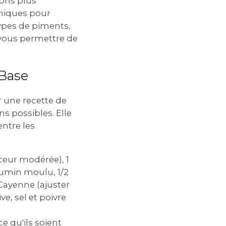
ions plus
hniques pour
types de piments,
 vous permettre de
 Base
er une recette de
ns possibles. Elle
entre les
ceur modérée), 1
cumin moulu, 1/2
 Cayenne (ajuster
ve, sel et poivre
ce qu'ils soient