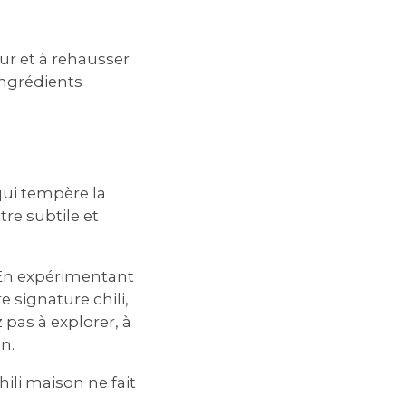
eur et à rehausser
ingrédients
qui tempère la
tre subtile et
 En expérimentant
 signature chili,
 pas à explorer, à
n.
hili maison ne fait