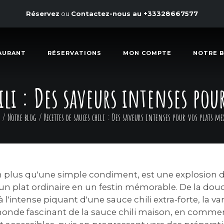
Réservez
ou
Contactez-nous au
+33328667577
AURANT
RÉSERVATIONS
MON COMPTE
NOTRE 
hili : Des saveurs intenses pou
/
Notre blog
/
Recettes de sauces chili : Des saveurs intenses pour vos plats me
en plus qu'une simple condiment, est une explosion 
un plat ordinaire en un festin mémorable. De la dou
 l'intense piquant d'une sauce chili extra-forte, la vari
monde fascinant de la sauce chili maison, en comme