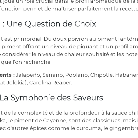
joue un rôle crucial dans le profil aromatique de la s
onction permet de maîtriser parfaitement la recette
 : Une Question de Choix
t est primordial. Du doux poivron au piment fantôme,
iment offrant un niveau de piquant et un profil ar
e considérer le niveau de chaleur souhaité et les no
que l'on recherche.
nts :
Jalapeño, Serrano, Poblano, Chipotle, Habane
 Jolokia), Carolina Reaper.
: La Symphonie des Saveurs
t de la complexité et de la profondeur à la sauce chili
ika, le piment de Cayenne, sont des classiques, mais i
ec d'autres épices comme le curcuma, le gingembre, 