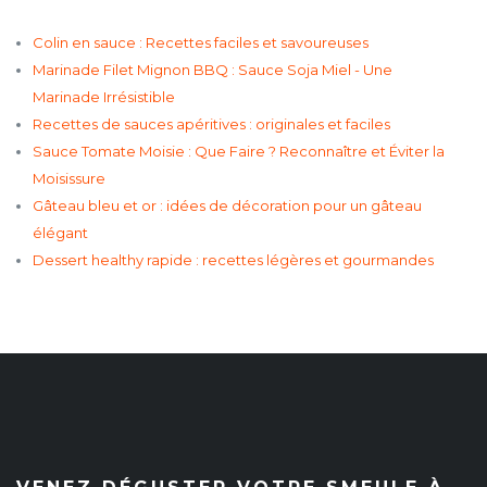
Colin en sauce : Recettes faciles et savoureuses
Marinade Filet Mignon BBQ : Sauce Soja Miel - Une
Marinade Irrésistible
Recettes de sauces apéritives : originales et faciles
Sauce Tomate Moisie : Que Faire ? Reconnaître et Éviter la
Moisissure
Gâteau bleu et or : idées de décoration pour un gâteau
élégant
Dessert healthy rapide : recettes légères et gourmandes