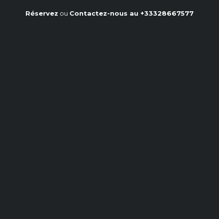
Réservez
ou
Contactez-nous au
+33328667577
Une Semoule au Lait Délicate
: Recette Facile avec Raisins
Secs
Accueil
/
Notre blog
/
Une Semoule au Lait Délicate : Recette Facile avec Raisins
Secs