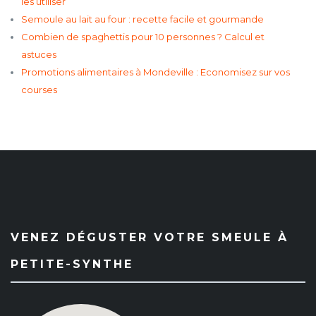
les utiliser
Semoule au lait au four : recette facile et gourmande
Combien de spaghettis pour 10 personnes ? Calcul et
astuces
Promotions alimentaires à Mondeville : Economisez sur vos
courses
VENEZ DÉGUSTER VOTRE SMEULE À
PETITE-SYNTHE