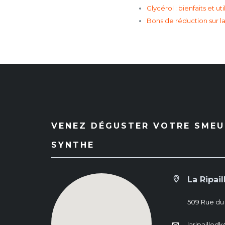
Glycérol : bienfaits et 
Bons de réduction sur la
VENEZ DÉGUSTER VOTRE SMEUL
SYNTHE
La Ripail
509 Rue du
laripaille