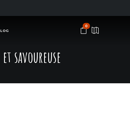
0
BLOG
e et savoureuse
e