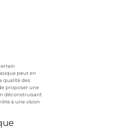
terrain
basique peut en
la qualité des
 de proposer une
 en déconstruisant
ète à une vision
ique