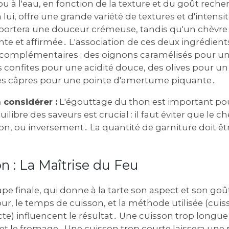
 ou à l'eau‚ en fonction de la texture et du goût rec
 lui‚ offre une grande variété de textures et d'intens
pportera une douceur crémeuse‚ tandis qu'un chèvre s
nte et affirmée․ L'association de ces deux ingrédien
complémentaires : des oignons caramélisés pour un
 confites pour une acidité douce‚ des olives pour un
es câpres pour une pointe d'amertume piquante․
 considérer :
L'égouttage du thon est important pour
ilibre des saveurs est crucial : il faut éviter que le 
on‚ ou inversement․ La quantité de garniture doit êt
n : La Maîtrise du Feu
ape finale‚ qui donne à la tarte son aspect et son goût
r‚ le temps de cuisson‚ et la méthode utilisée (cuis
cte) influencent le résultat․ Une cuisson trop longue
et le fromage․ Une cuisson trop courte laissera une 