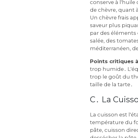
conserve à l'huile
de chèvre‚ quant à
Un chèvre frais a
saveur plus piqua
par des éléments 
salée‚ des tomates
méditerranéen‚ d
Points critiques à
trop humide․ L'équ
trop le goût du th
taille de la tarte․
C․ La Cuisso
La cuisson est l'ét
température du fou
pâte‚ cuisson dire
dessécher la pâte 