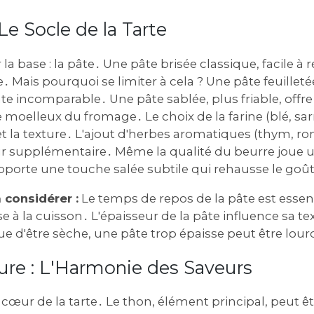
Le Socle de la Tarte
base : la pâte․ Une pâte brisée classique‚ facile à ré
e․ Mais pourquoi se limiter à cela ? Une pâte feuille
nte incomparable․ Une pâte sablée‚ plus friable‚ offr
e moelleux du fromage․ Le choix de la farine (blé‚ sa
 et la texture․ L'ajout d'herbes aromatiques (thym‚ rom
r supplémentaire․ Même la qualité du beurre joue un 
porte une touche salée subtile qui rehausse le goût
 considérer :
Le temps de repos de la pâte est essent
se à la cuisson․ L'épaisseur de la pâte influence sa te
que d'être sèche‚ une pâte trop épaisse peut être lour
ure : L'Harmonie des Saveurs
e cœur de la tarte․ Le thon‚ élément principal‚ peut êt