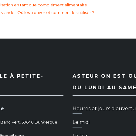
utilisation en tant que complément alimentaire
 viande : Où les trouver et comment les utiliser ?
E À PETITE-
ASTEUR ON EST O
DU LUNDI AU SAM
le
Heures et jours d'ouvert
Le midi
 Banc Vert, 59640 Dunkerque
Le soir
dk@gmail.com