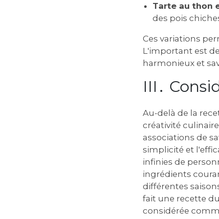
Tarte au thon 
des pois chiches
Ces variations per
L'important est de
harmonieux et sa
III․ Consi
Au-delà de la rece
créativité culinair
associations de sa
simplicité et l'eff
infinies de perso
ingrédients couran
différentes saison
fait une recette d
considérée comme 