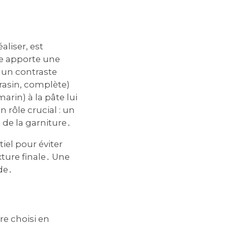
aliser‚ est
tée apporte une
e un contraste
rrasin‚ complète)
arin) à la pâte lui
rôle crucial : un
 de la garniture․
iel pour éviter
xture finale․ Une
de․
re choisi en