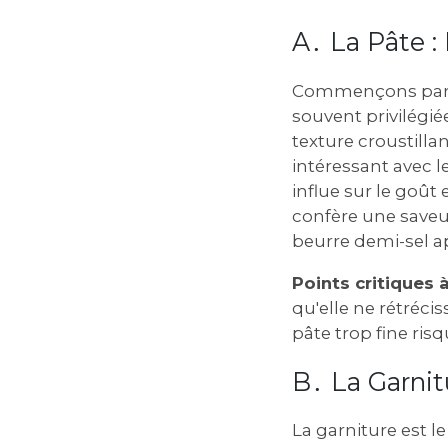
A․ La Pâte : 
Commençons par la 
souvent privilégié
texture croustilla
intéressant avec l
influe sur le goût
confère une saveu
beurre demi-sel ap
Points critiques à
qu'elle ne rétrécis
pâte trop fine ris
B․ La Garnit
La garniture est l