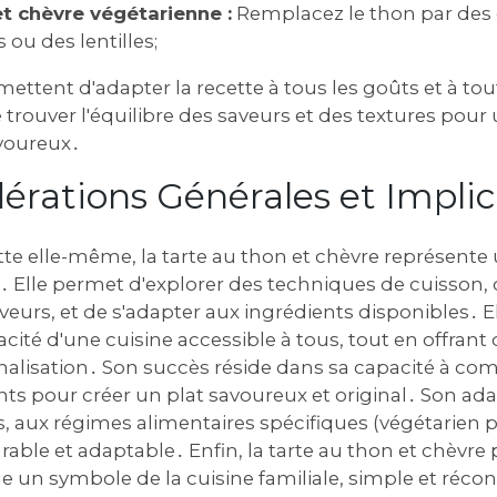
et chèvre végétarienne :
Remplacez le thon par de
 ou des lentilles;
mettent d'adapter la recette à tous les goûts et à tou
 trouver l'équilibre des saveurs et des textures pour 
voureux․
dérations Générales et Impli
tte elle-même‚ la tarte au thon et chèvre représente
e․ Elle permet d'explorer des techniques de cuisson‚ d
veurs‚ et de s'adapter aux ingrédients disponibles․ El
icacité d'une cuisine accessible à tous‚ tout en offrant 
nnalisation․ Son succès réside dans sa capacité à co
ts pour créer un plat savoureux et original․ Son ad
s‚ aux régimes alimentaires spécifiques (végétarien 
urable et adaptable․ Enfin‚ la tarte au thon et chèvre 
un symbole de la cuisine familiale‚ simple et récon