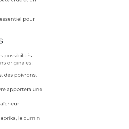
 essentiel pour
s
 possibilités
s originales :
‚ des poivrons‚
èvre apportera une
raîcheur
aprika‚ le cumin