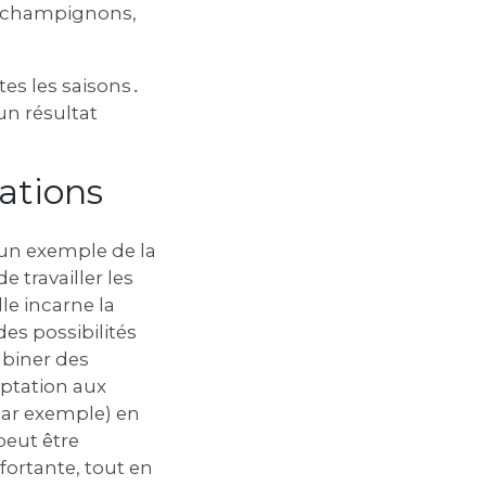
s champignons‚
tes les saisons․
un résultat
cations
 un exemple de la
e travailler les
le incarne la
des possibilités
mbiner des
aptation aux
par exemple) en
peut être
fortante‚ tout en