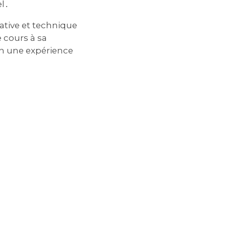
l․
ative et technique
e cours à sa
 en une expérience