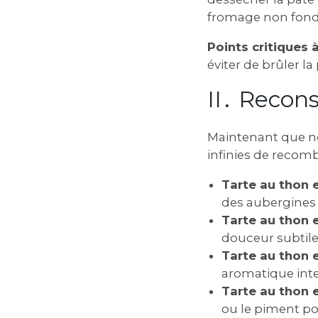
fromage non fon
Points critiques à
éviter de brûler l
II․ Recons
Maintenant que no
infinies de recomb
Tarte au thon e
des aubergines 
Tarte au thon e
douceur subtile
Tarte au thon e
aromatique int
Tarte au thon e
ou le piment po