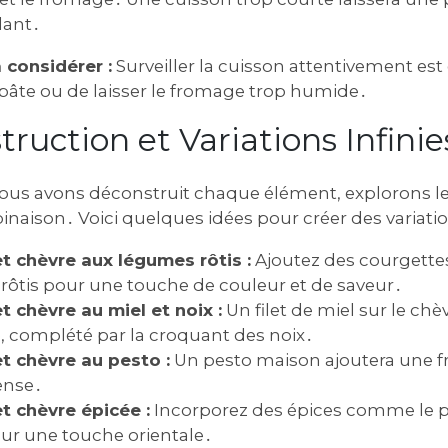
dant․
 considérer :
Surveiller la cuisson attentivement est
a pâte ou de laisser le fromage trop humide․
truction et Variations Infinie
us avons déconstruit chaque élément‚ explorons les
inaison․ Voici quelques idées pour créer des variation
t chèvre aux légumes rôtis :
Ajoutez des courgettes
rôtis pour une touche de couleur et de saveur․
t chèvre au miel et noix :
Un filet de miel sur le ch
‚ complété par la croquant des noix․
t chèvre au pesto :
Un pesto maison ajoutera une f
ense․
t chèvre épicée :
Incorporez des épices comme le p
ur une touche orientale․