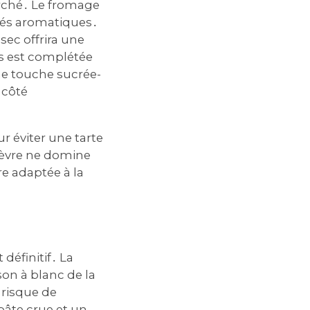
herché․ Le fromage
ités aromatiques․
ec offrira une
ts est complétée
e touche sucrée-
 côté
 éviter une tarte
chèvre ne domine
re adaptée à la
 définitif․ La
son à blanc de la
 risque de
pâte crue et un