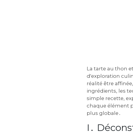
La tarte au thon e
d'exploration cul
réalité être affiné
ingrédients‚ les t
simple recette‚ ex
chaque élément po
plus globale․
I․ Décons