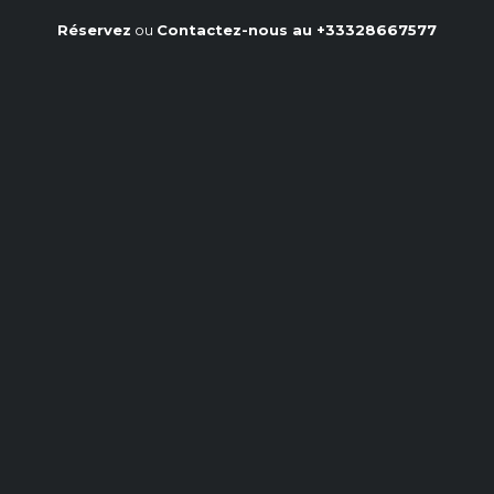
Réservez
ou
Contactez-nous au
+33328667577
Pommes de terre vapeur
parfaites : temps de cuisson
et astuces cocotte
Accueil
/
Notre blog
/
Pommes de terre vapeur parfaites : temps de cuisson et
astuces cocotte