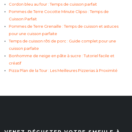
Cordon bleu au four : Temps de cuisson parfait
Pommes de Terre Cocotte Minute Clipso : Temps de
Cuisson Parfait
Pommes de Terre Grenaille : Temps de cuisson et astuces
pour une cuisson parfaite
Temps de cuisson rôti de porc : Guide complet pour une
cuisson parfaite
Bonhomme de neige en pâte à sucre : Tutoriel facile et
créatif
Pizza Plan de la Tour : Les Meilleures Pizzerias à Proximité