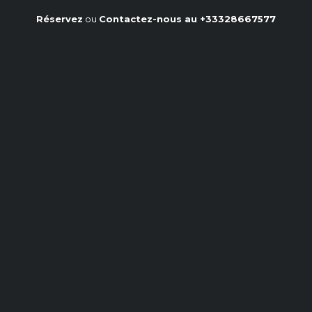
Réservez
ou
Contactez-nous au
+33328667577
Rôti de Porc Orloff : Maîtrisez
le Temps de Cuisson à la
Perfection
Accueil
/
Notre blog
/
Rôti de Porc Orloff : Maîtrisez le Temps de Cuisson à la
Perfection