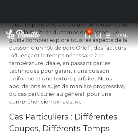
Le rôti de porc Orloff, avec sa croûte dorée et
sa chair tendre, est un plat festif apprécié de
tous․ Cependant, la clé d'un rôti réussi réside
dans la maîtrise du temps de cuisson․ Ce
0
MENU
guide complet explore tous les aspects de la
cuisson d'un rôti de porc Orloff, des facteurs
influençant le temps nécessaire à la
température idéale, en passant par les
techniques pour garantir une cuisson
uniforme et une texture parfaite․ Nous
aborderons le sujet de manière progressive,
du cas particulier au général, pour une
compréhension exhaustive․
Cas Particuliers : Différentes
Coupes, Différents Temps