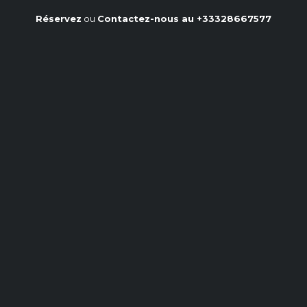
Réservez
ou
Contactez-nous au
+33328667577
Dos de cabillaud en papillote
: un plat sain et rapide
Accueil
/
Notre blog
/
Dos de cabillaud en papillote : un plat sain et rapide
Le cabillaud en papillote est un plat simple,
élégant et délicieux, apprécié pour sa