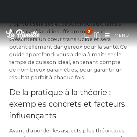
tendreté et sa saveur délicate. Cependant, la
réussite de ce plat repose sur un élément
crucial : le temps de cuisson. Un cabillaud
trop cuit sera sec et caoutchouteux, tandis
qu'un cabillaud insuffisamment cuit
0
MENU
présentera un cœur translucide et sera
potentiellement dangereux pour la santé. Ce
guide approfondi vous aidera à maîtriser le
temps de cuisson idéal, en tenant compte
de nombreux paramètres, pour garantir un
résultat parfait à chaque fois.
De la pratique à la théorie :
exemples concrets et facteurs
influençants
Avant d'aborder les aspects plus théoriques,