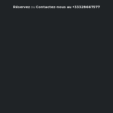
Réservez
ou
Contactez-nous au
+33328667577
Décongeler rapidement sa
viande rouge : astuces et
conseils
Accueil
/
Notre blog
/
Décongeler rapidement sa viande rouge : astuces et
conseils