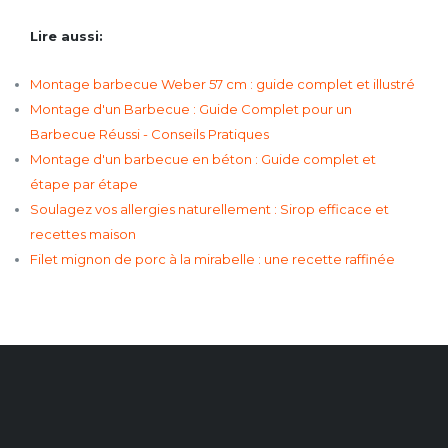
Lire aussi:
Montage barbecue Weber 57 cm : guide complet et illustré
Montage d'un Barbecue : Guide Complet pour un
Barbecue Réussi - Conseils Pratiques
Montage d'un barbecue en béton : Guide complet et
étape par étape
Soulagez vos allergies naturellement : Sirop efficace et
recettes maison
Filet mignon de porc à la mirabelle : une recette raffinée