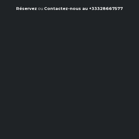
Réservez
ou
Contactez-nous au
+33328667577
Montage de Barbecue : Guide
d'Installation et Conseils
d'Utilisation
Accueil
/
Notre blog
/
Montage de Barbecue : Guide d'Installation et Conseils
d'Utilisation