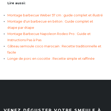
Lire aussi:
Montage barbecue Weber 57 cm : guide complet et illustré
Montage d'un barbecue en béton : Guide complet et
étape par étape
Montage Barbecue Napoleon Rodeo Pro : Guide et
Instructions Pas à Pas
Gâteau semoule coco marocain : Recette traditionnelle et
facile
Longe de porc en cocotte : Recette simple et raffinée
VENEZ DÉGUSTER VOTRE SMEULE À