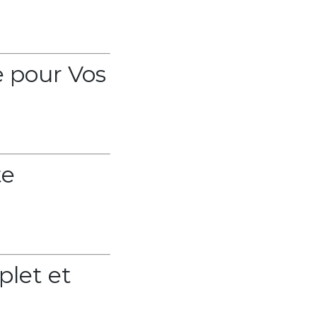
e pour Vos
te
plet et