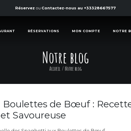
Réservez
ou
Contactez-nous au
+33328667577
AURANT
RÉSERVATIONS
MON COMPTE
NOTRE 
Notre blog
Accueil
/
Notre blog
 Boulettes de Bœuf : Recett
 et Savoureuse
nelle des Spaghetti aux Boulettes de Bœuf