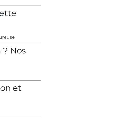
ette
oureuse
 ? Nos
son et