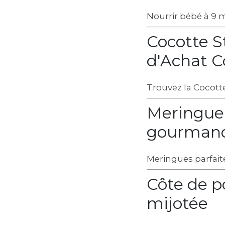
Nourrir bébé à 9 mo
Cocotte St
d'Achat 
Trouvez la Cocotte
Meringue "
gourman
Meringues parfaite
Côte de po
mijotée