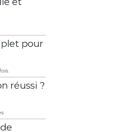
le et
mplet pour
ois.
n réussi ?
es
ide